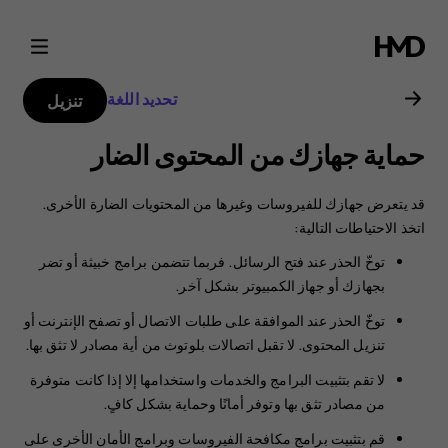
دليل
مستخدم
تحديد اللغة
تنزيل
Nokia
حماية جهازك من المحتوى الضار
2
قد يتعرض جهازك للفيروسات وغيرها من المحتويات الضارة الأخرى.
‏‫اتخذ الاحتياطات التالية:
توخّ الحذر عند فتح الرسائل. ‏‫فربما تتضمن برامج خبيثة أو تضر
بجهازك أو جهاز الكمبيوتر بشكل آخر.‬
توخّ الحذر عند الموافقة على طلبات الاتصال أو تصفح الإنترنت أو
تنزيل المحتوى. لا تقبل اتصالات بلوتوث من أية مصادر لا تثق بها.
لا تقم بتثبيت البرامج والخدمات واستخدامها إلا إذا كانت متوفرة
من مصادر تثق بها وتوفر أمانًا وحماية بشكل كافٍ.‬
قم بتثبيت برامج مكافحة الفيروسات وبرامج الأمان الأخرى على