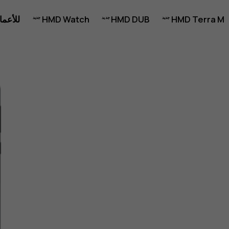
HMD Terra M
HMD DUB
HMD Watch
للأعما