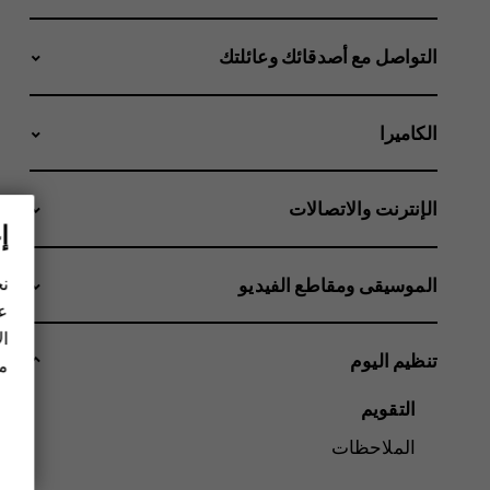
التواصل مع أصدقائك وعائلتك
الكاميرا
الإنترنت والاتصالات
إ
نح
الموسيقى ومقاطع الفيديو
عل
ال
تنظيم اليوم
مز
التقويم
الملاحظات