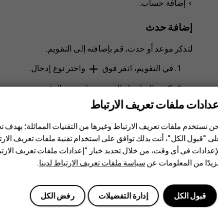
>
إضافة حساب
.
إضافة حدث
لتذكر موعد أو حدث، قم بإضافته إلى التقويم.
add
في
التقويم
، انقر فوق
واختر نوع إدخال.
اكتب التفاصيل التي تريدها، وحدد الوقت.
عدادات ملفات تعريف الارتباط
لتجعل الحدث يتكرر في أيام معينة، انقر فوق
خيارات 
ن نستخدم ملفات تعريف الارتباط وغيرها من التقنيات المماثلة؛ بهدف
لتعديل وقت التذكير، انقر على وقت التذكير، وحدد الو
ى "قبول الكل"، أنت بذلك توافق على استخدام تقنية ملفات تعريف الارتبا
إعدادات في أي وقت، من خلال تحديد خيار "إعدادات ملفات تعريف الار
mode_edit
تلميح:
لتعديل حدث ما، انقر فوق الحدث ثم
، وق
يدًا من المعلومات عن
سياسة ملفات تعريف الارتباط لدينا
.
حذف موعد
قبول الكل
إدارة التفضيلات
رفض الكل
انقر فوق الحدث.