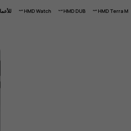
HMD Terra M
HMD DUB
HMD Watch
للأعما