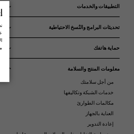
التطبيقات والخدمات
إ
نح
تحديثات البرامج والنُسخ الاحتياطية
عل
ال
مز
حماية هاتفك
معلومات المنتج والسلامة
من أجل سلامتك
خدمات الشبكة وتكاليفها
مكالمات الطوارئ
العناية بالجهاز
إعادة التدوير