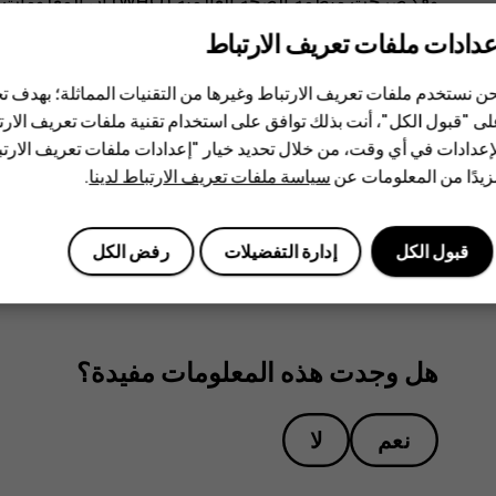
وقد صرحت منظمة الصحة الع
خاصة عند استخدام أجهزة الهاتف المحمول. إذا كنت مهتمًا
عدادات ملفات تعريف الارتباط
التحدث الحر لإبقاء الجهاز بعيدًا عن الرأس والجسم. لل
ن نستخدم ملفات تعريف الارتباط وغيرها من التقنيات المماثلة؛ بهدف
التعرض للترددات اللاسلكية (RF)، انتقل إلى موقع منظمة WHO على الويب على العنوان
ى "قبول الكل"، أنت بذلك توافق على استخدام تقنية ملفات تعريف الارتبا
.
topics/electromagnetic-fields#tab=tab_1
إعدادات في أي وقت، من خلال تحديد خيار "إعدادات ملفات تعريف الار
يرجى الرجوع إلى
www.hmd.com/sar
للاطلاع على الحد الأقصى لق‬
يدًا من المعلومات عن
سياسة ملفات تعريف الارتباط لدينا
.
قبول الكل
إدارة التفضيلات
رفض الكل
هل وجدت هذه المعلومات مفيدة؟
نعم
لا