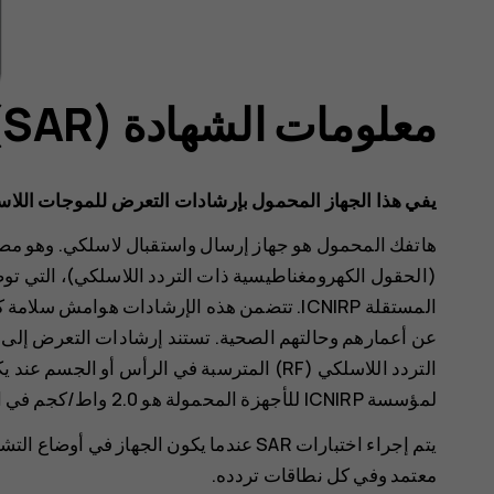
معلومات الشهادة (SAR‏)
يفي هذا الجهاز المحمول بإرشادات التعرض للموجات اللاس
هاتفك المحمول هو جهاز إرسال واستقبال لاسلكي. وهو مصم
(الحقول الكهرومغناطيسية ذات التردد اللاسلكي)، التي تو
المستقلة ICNIRP. تتضمن هذه الإرشادات هوام
لمؤسسة ICNIRP للأجهزة المحمولة هو 2.0 واط/كجم في المتوسط على 10 جرامات من نسيج الجسم.
يتم إجراء اختبارات SAR عندما يكون الجهاز
معتمد وفي كل نطاقات تردده.