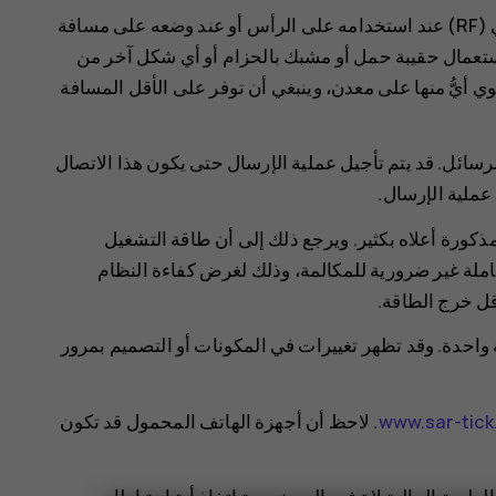
يفي هذا الجهاز بإرشادات التعرض لموجات التردد اللاسلكي (RF) عند استخدامه على الرأس أو عند وضعه على مسافة
سم. عند استعمال حقيبة حمل أو مشبك بالحزام أو أي شكل آخر من
ي أيُّ منها على معدن، وينبغي أن توفر على الأقل المسافة
الرسائل. قد يتم تأجيل عملية الإرسال حتى يكون هذا الاتصال
 عملية الإرسال.
SAR عادةً أقل من القيم المذكورة أعلاه بكثير. ويرجع ذلك إلى أن طاقة التشغيل
لكاملة غير ضرورية للمكالمة، وذلك لغرض كفاءة النظام
واحدة. وقد تظهر تغييرات في المكونات أو التصميم بمرور
www.sar-tic
. لاحظ أن أجهزة الهاتف المحمول قد تكون