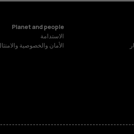
Planet and people
الهواتف الذكية
الاستدامة
ر
الأمان والخصوصية والامتثا
الهواتف المميز
الأكسسوارات
HMD Terra M
HMD DUB