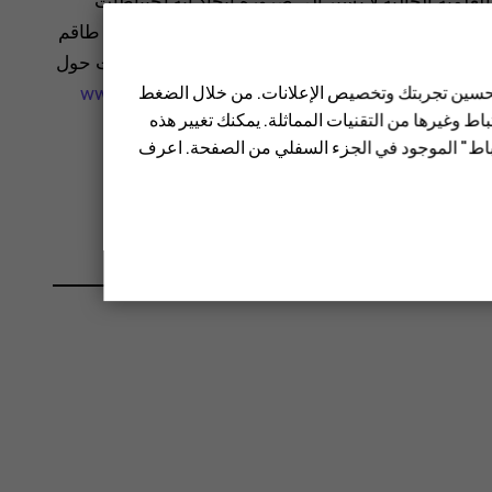
المية (WHO) أن المعلومات العلمية الحالية لا تشير إلى ضرورة اتخاذ أية احتياطات
 بتقليل تعرضك، يوصى بتحديد الاستخدام أو استعمال طاقم
حصول على مزيد من المعلومات والتوضيحات والمناقشات حول
 تحسين تجربتك وتخصيص الإعلانات. من خلال الضغط
www.who.int/health-
ط وغيرها من التقنيات المماثلة. يمكنك تغيير هذه
تباط" الموجود في الجزء السفلي من الصفحة. اعرف
يمة SAR لهذا الجهاز.