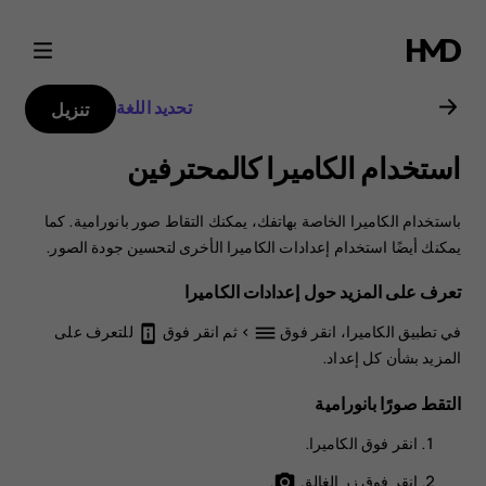
دليل
مستخدم
تحديد اللغة
تنزيل
Nokia
استخدام الكاميرا كالمحترفين
2
باستخدام الكاميرا الخاصة بهاتفك، يمكنك التقاط صور بانورامية. كما
يمكنك أيضًا استخدام إعدادات الكاميرا الأخرى لتحسين جودة الصور.
تعرف على المزيد حول إعدادات الكاميرا
في تطبيق الكاميرا، انقر فوق
> ثم انقر فوق
للتعرف على
perm_device_information
dehaze
المزيد بشأن كل إعداد.
التقط صورًا بانورامية
انقر فوق
الكاميرا
.
انقر فوق زر الغالق
.
photo_camera