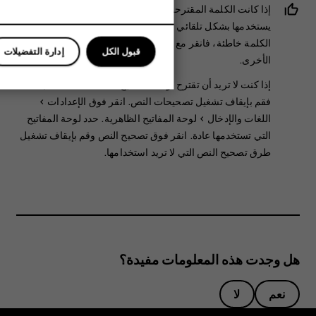
للأعمال
إذا كانت الكلمة المقترحة محددة بالخط السميك، فإن هاتفك
الأجهزة اللوحية
يستخدمها بشكل تلقائي لاستبدال الكلمة التي كتبتها. إذا كانت
الكلمة خاطئة، فانقر مع الاستمرار لرؤية بعض الاقتراحات
قبول الكل
إدارة التفضيلات
الأخرى.
إذا كنت لا تريد أن تقترح لوحة المفاتيح الكلمات أثناء الكتابة،
فقم بإيقاف تشغيل تصحيحات النص. انقر فوق
الإعدادات
>
اللغات والإدخال
>
لوحة المفاتيح الظاهرية
. حدد لوحة المفاتيح
التي تستخدمها عادة. انقر فوق
تصحيح النص
وقم بإيقاف تشغيل
طرق تصحيح النص التي لا تريد استخدامها.
هل وجدت هذه المعلومات مفيدة؟
نعم
لا