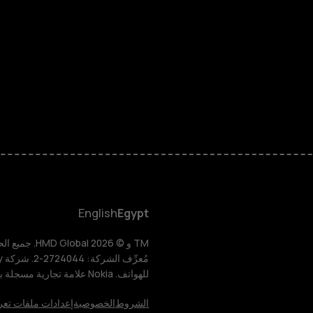
الهواتف المميز
الأكسسوارات
HMD Terra M
HMD DUB
HMD Watch
English
Egypt
للأعمال
للهواتف. Nokia علامة تجارية مسجلة باسم شركة Nokia Corporation.
الأجهزة اللوحية
الشروط
الخصوصية
إعدادات ملفات تعر