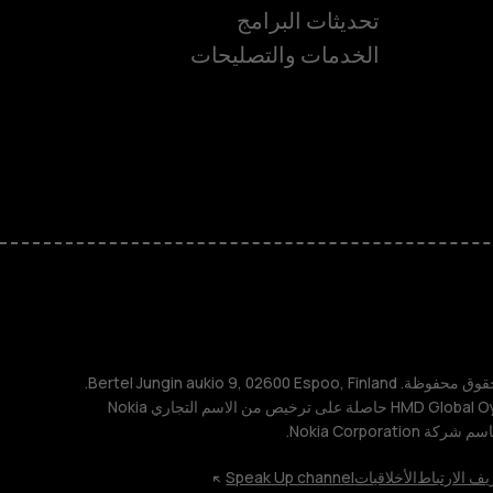
ة
تحديثات البرامج
الخدمات والتصليحات
TM و © 2026 HMD Global. جميع الحقوق محفوظة. Bertel Jungin aukio 9, 02600 Espoo, Finland.
مُعرِّف الشركة: 2724044-2. شركة HMD Global Oy حاصلة على ترخيص من الاسم التجاري Nokia
يف الارتباط
الأخلاقيات
Speak Up channel