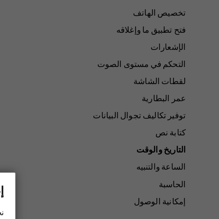
تخصيص الهاتف
فتح تطبيق ما وإغلاقه
الإشعارات
التحكم في مستوى الصوت
لقطات الشاشة
عمر البطارية
توفير تكاليف تجوال البيانات
كتابة نص
التاريخ والوقت
الساعة والتنبيه
الحاسبة
إ
إمكانية الوصول
نح