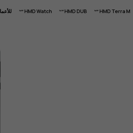
HMD Terra M
HMD DUB
HMD Watch
للأعما