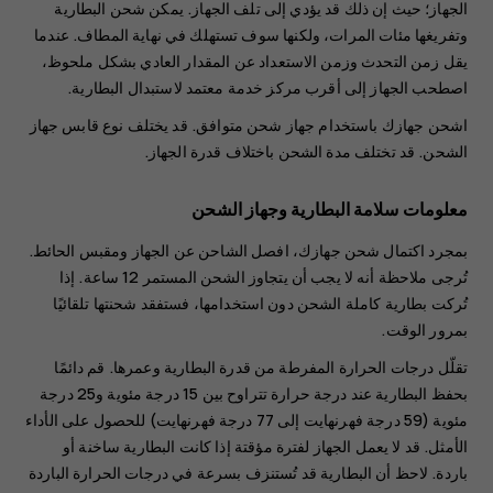
الجهاز؛ حيث إن ذلك قد يؤدي إلى تلف الجهاز. يمكن شحن البطارية
وتفريغها مئات المرات، ولكنها سوف تستهلك في نهاية المطاف. عندما
يقل زمن التحدث وزمن الاستعداد عن المقدار العادي بشكل ملحوظ،
اصطحب الجهاز إلى أقرب مركز خدمة معتمد لاستبدال البطارية.
اشحن جهازك باستخدام جهاز شحن متوافق. قد يختلف نوع قابس جهاز
الشحن. قد تختلف مدة الشحن باختلاف قدرة الجهاز.
معلومات سلامة البطارية وجهاز الشحن
بمجرد اكتمال شحن جهازك، افصل الشاحن عن الجهاز ومقبس الحائط.
تُرجى ملاحظة أنه لا يجب أن يتجاوز الشحن المستمر 12 ساعة. إذا
تُركت بطارية كاملة الشحن دون استخدامها، فستفقد شحنتها تلقائيًا
بمرور الوقت.
تقلّل درجات الحرارة المفرطة من قدرة البطارية وعمرها. قم دائمًا
بحفظ البطارية عند درجة حرارة تتراوح بين 15 درجة مئوية و25 درجة
مئوية (59 درجة فهرنهايت إلى 77 درجة فهرنهايت) للحصول على الأداء
الأمثل. قد لا يعمل الجهاز لفترة مؤقتة إذا كانت البطارية ساخنة أو
باردة. لاحظ أن البطارية قد تُستنزف بسرعة في درجات الحرارة الباردة