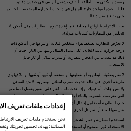
وتفقد ما يكفي من الطاقة لإيقاف تشغيل الهاتف في غضون دقائق
قليلة. عندما تتواجد خارج المنزل في درجات الحرارة المنخفضة، احرص
على بقاء هاتفك دافئًا.
‏‫يجب الالتزام باللوائح المحلية. قم بإعادة تدوير البطاريات متى أمكن. لا
تتخلص من البطاريات كنفايات منزلية.
لا تعرّض البطارية لضغط هواء منخفض للغاية أو تتركها في أماكن ذات
درجة حرارة عالية للغاية، على سبيل المثال رميها في النار، حيث أن
ذلك قد يتسبب في انفجار البطارية أو تسرب سائل أو غاز قابل
للاشتعال.
لا تقم بتفكيك البطارية أو تقطيعها أو سحقها أو ثنيها أو ثقبها أو إتلافها بأي
طريقة أخرى. في حالة حدوث تسرب لسائل البطارية، لا تدع السائل
يلامس جلدك أو عينيك. وإذا حدث ذلك، فقم على الفور بغسل المناطق
التي تعرضت للتسرب بالماء أو الاتصال بالطبيب. لا تقم بإدخال تعديلات
على البطارية أو تحاول إدخال أجسام غريبة فيها، ولا تقم بغمرها أو
إعدادات ملفات تعريف الار
الهواتف الذكية
تعريضها للماء أو لسوائل أخرى. قد تنفجر البطاريات في حالة تلفها.
الهواتف المميزة
نحن نستخدم ملفات تعريف الارتباط 
استخدم البطارية وجهاز الشحن للأغراض المقصودة فقط. فقد يؤدي
المماثلة؛ بهدف تحسين تجربتك وتخص
الاستخدام غير الصحيح أو استخدام بطاريات أو أجهزة شحن غير معتمدة