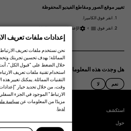
تغيير موقع الصور ومقاطع الفيديو المحفوظة
انقر فوق
الكاميرا
.
انقر فوق
>
الإعدادات
>
تخزين البيانات
.
settings
menu
إعدادات ملفات تعريف الار
الهواتف الذكية
الهواتف المميزة
نحن نستخدم ملفات تعريف الارتباط 
المماثلة؛ بهدف تحسين تجربتك وتخص
الأكسسوارات
خلال الضغط على "قبول الكل"، أنت
هل وجدت هذه المعلومات مفيدة؟
استخدام تقنية ملفات تعريف الارتبا
HMD Terra M
التقنيات المماثلة. يمكنك تغيير هذه 
نعم
لا
HMD DUB
وقت، من خلال تحديد خيار "إعدادا
الارتباط" الموجود في الجزء السفل
HMD Watch
مزيدًا من المعلومات عن
سياسة ملفا
لدينا
.
للأعمال
استكشف
الأجهزة اللوحية
حول