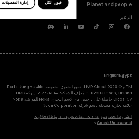
قبول الكل
إدارة التفضيلات
Planet and people
الدعم
Discord
Linkedin
Youtube
Tiktok
Instagram
Facebook
English
Egypt
TM و © 2026 HMD Global. جميع الحقوق محفوظة. Bertel Jungin aukio
9, 02600 Espoo, Finland. مُعرِّف الشركة: 2724044-2. شركة HMD
Global Oy حاصلة على ترخيص من الاسم التجاري Nokia للهواتف. Nokia
علامة تجارية مسجلة باسم شركة Nokia Corporation.
الشروط
الخصوصية
إعدادات ملفات تعريف الارتباط
الأخلاقيات
Speak Up channel