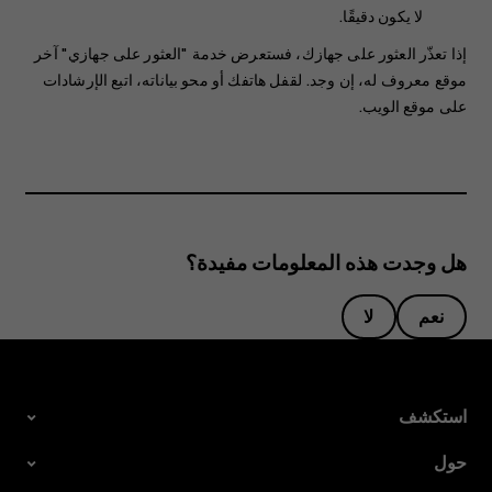
لا يكون دقيقًا.
إذا تعذّر العثور على جهازك، فستعرض خدمة "العثور على جهازي" آخر
موقع معروف له، إن وجد. لقفل هاتفك أو محو بياناته، اتبع الإرشادات
على موقع الويب.
هل وجدت هذه المعلومات مفيدة؟
نعم
لا
استكشف
حول