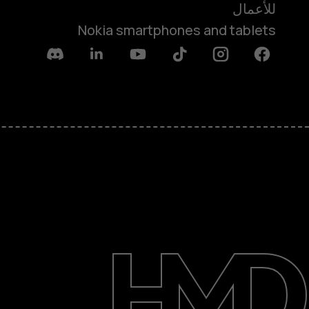
للأعمال
Nokia smartphones and tablets
Discord
Linkedin
Youtube
Tiktok
Instagram
Facebook
حول
الدعم
English
Saudi Arabia