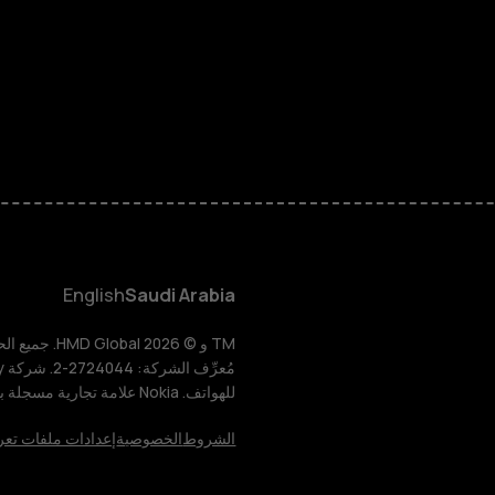
الهواتف المميز
الأكسسوارات
HMD Terra M
HMD DUB
English
Saudi Arabia
HMD Watch
للهواتف. Nokia علامة تجارية مسجلة باسم شركة Nokia Corporation.
للأعمال
الشروط
الخصوصية
إعدادات ملفات تعر