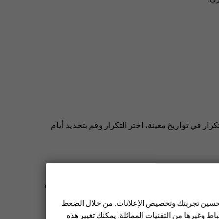
كرار في تواريخ معينة، اختر
التكرار
وقم بتحديد أيام
ند سماع صوت المنبه، بسحب المنبه يسارًا. لضبط مدة
حدّد المدة التي تريدها.
 تحسين تجربتك وتخصيص الإعلانات. من خلال الضغط
ط وغيرها من التقنيات المماثلة. يمكنك تغيير هذه