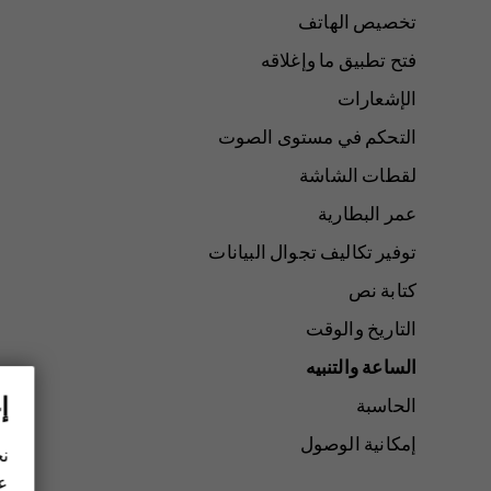
تخصيص الهاتف
فتح تطبيق ما وإغلاقه
الإشعارات
التحكم في مستوى الصوت
لقطات الشاشة
عمر البطارية
توفير تكاليف تجوال البيانات
كتابة نص
التاريخ والوقت
الساعة والتنبيه
إ
الحاسبة
إمكانية الوصول
نح
عل