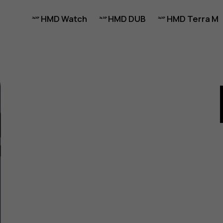
HMD Watch
HMD DUB
HMD Terra M