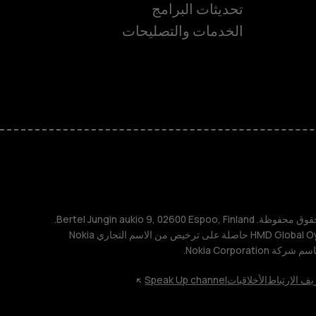
تحديثات البرامج
ة
الخدمات والتصليحات
TM و © 2026 HMD Global. جميع الحقوق محفوظة. Bertel Jungin aukio 9, 02600 Espoo, Finland.
مُعرِّف الشركة: 2724044-2. شركة HMD Global Oy حاصلة على ترخيص من الاسم التجاري Nokia
يف الارتباط
الأخلاقيات
Speak Up channel