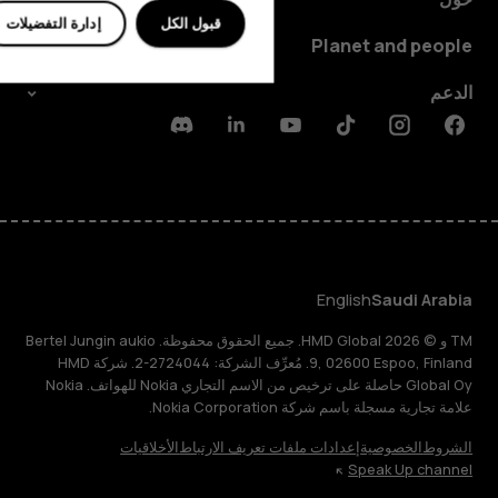
قبول الكل
إدارة التفضيلات
Planet and people
الدعم
Discord
Linkedin
Youtube
Tiktok
Instagram
Facebook
English
Saudi Arabia
TM و © 2026 HMD Global. جميع الحقوق محفوظة. Bertel Jungin aukio
9, 02600 Espoo, Finland. مُعرِّف الشركة: 2724044-2. شركة HMD
Global Oy حاصلة على ترخيص من الاسم التجاري Nokia للهواتف. Nokia
علامة تجارية مسجلة باسم شركة Nokia Corporation.
الشروط
الخصوصية
إعدادات ملفات تعريف الارتباط
الأخلاقيات
Speak Up channel