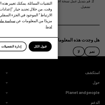
قم بتبديل
عمل نسخة احتياطية على Google Drive
إلى
HMD Terra M
التقنيات المماثلة. يمكنك تغيير هذه 
تشغيل
.
وقت، من خلال تحديد خيار "إعدادا
HMD DUB
الارتباط" الموجود في الجزء السفل
مزيدًا من المعلومات عن
سياسة ملفا
HMD Watch
لدينا
.
للأعمال
هل وجدت هذه المعلومات مفيدة؟
قبول الكل
إدارة التفضيلات
نعم
لا
استكشف
حول
Planet and people
الدعم