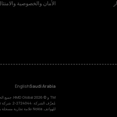
ر
الأمان والخصوصية والامتثا
الهواتف الذكية
الهواتف المميز
الأكسسوارات
HMD Terra M
HMD DUB
English
Saudi Arabia
HMD Watch
للهواتف. Nokia علامة تجارية مسجلة باسم شركة Nokia Corporation.