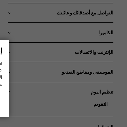
التواصل مع أصدقائك وعائلتك
الكاميرا
إ
الإنترنت والاتصالات
نح
عل
الموسيقى ومقاطع الفيديو
ال
مز
تنظيم اليوم
التقويم
الخرائط