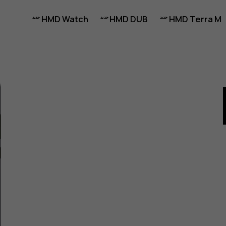
HMD Watch
HMD DUB
HMD Terra M