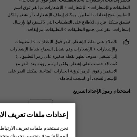
التطبيقات والإشعارات
>
الإشعارات
>
الإشعارات
ثم انقر فوق اسم
التطبيق لفتح إعدادات التطبيق. يمكنك إيقاف الإشعارات أو تشغيلها لكل
تطبيق بشكل فردي. للاطلاع على التطبيقات التي لا يُسمَح لها بإرسال
إشعارات، انقر على
جميع التطبيقات
>
التطبيقات: تم إيقافه
.
للاطلاع على نقاط الإشعار، انقر فوق
الإعدادات
>
‬‏‫التطبيقات
والإشعارات
>
‬‏‫الإشعارات
وقم بتبديل
السماح بنقاط الإشعارات
إلى تشغيل. سوف تظهر نقطة صغيرة على رمز التطبيق، إذا
كنت قد حصلت على إشعار، ولكن لم تتم رؤيته بعد. انقر مع
الاستمرار فوق الرمز لرؤية الخيارات المتاحة. يمكنك النقر على
الإشعار لفتحه، أو السحب لتجاهله.
استخدام رموز الإعداد السريع
إعدادات ملفات تعريف الار
الهواتف الذكية
نحن نستخدم ملفات تعريف الارتباط 
الهواتف المميزة
المماثلة؛ بهدف تحسين تجربتك وتخص