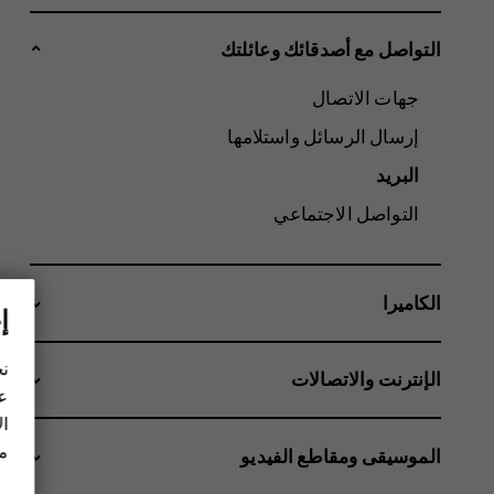
التواصل مع أصدقائك وعائلتك
جهات الاتصال
إرسال الرسائل واستلامها
البريد
التواصل الاجتماعي
الكاميرا
إ
نح
الإنترنت والاتصالات
عل
ال
مز
الموسيقى ومقاطع الفيديو