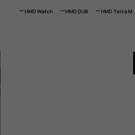
HMD Watch
HMD DUB
HMD Terra M