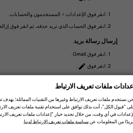
انقر فوق
الإعدادات
>
المستخدمون والحسابات
.
انقر فوق الحساب الذي تريد حذفه، ثم انقر فوق
إزال
إرسال رسالة بريد
انقر فوق
Gmail
.
create
انقر فوق
.
more_vert
في مربع
إلى
اكتب أحد العناوين أو انقر فوق
>
إض
عدادات ملفات تعريف الارتباط
أدخل موضوع الرسالة والبريد.
ن نستخدم ملفات تعريف الارتباط وغيرها من التقنيات المماثلة؛ بهدف
send
انقر فوق
.
ى "قبول الكل"، أنت بذلك توافق على استخدام تقنية ملفات تعريف الارتبا
إعدادات في أي وقت، من خلال تحديد خيار "إعدادات ملفات تعريف الار
قراءة رسالة بريد والرد عليها
يدًا من المعلومات عن
سياسة ملفات تعريف الارتباط لدينا
.
انقر فوق
Gmail
.