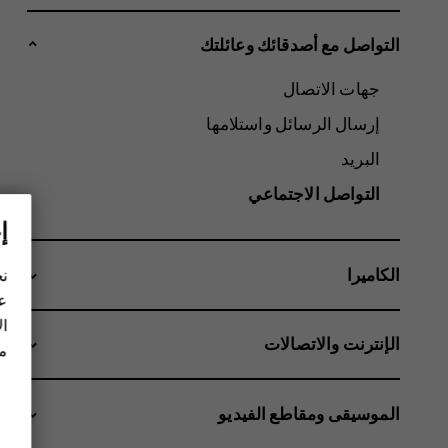
التواصل مع أصدقائك وعائلتك
جهات الاتصال
إرسال الرسائل واستلامها
البريد
التواصل الاجتماعي
إ
الكاميرا
نح
عل
ال
الإنترنت والاتصالات
مز
الموسيقى ومقاطع الفيديو