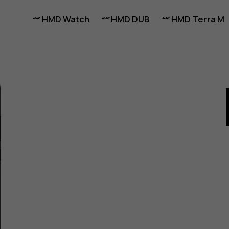
HMD Watch
HMD DUB
HMD Terra M