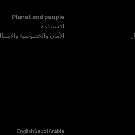
Planet and people
الاستدامة
ر
الأمان والخصوصية والامتثا
الهواتف الذكية
الهواتف المميز
الأكسسوارات
HMD Terra M
HMD DUB
English
Saudi Arabia