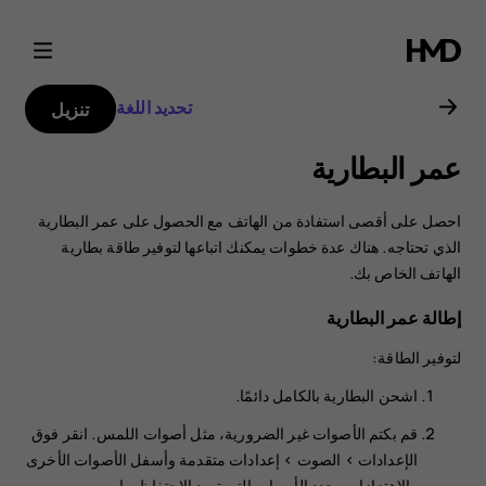
دليل
مستخدم
تحديد اللغة
تنزيل
هاتف
عمر البطارية
Nokia
احصل على أقصى استفادة من الهاتف مع الحصول على عمر البطارية
2.1
الذي تحتاجه. هناك عدة خطوات يمكنك اتباعها لتوفير طاقة بطارية
الهاتف الخاص بك.
إطالة عمر البطارية
لتوفير الطاقة:
اشحن البطارية بالكامل دائمًا.
قم بكتم الأصوات غير الضرورية، مثل أصوات اللمس. انقر فوق
>
الصوت
>
إعدادات متقدمة
وأسفل
الأصوات الأخرى
والاهتزازات
، حدد الأصوات التي تريد الاحتفاظ بها.