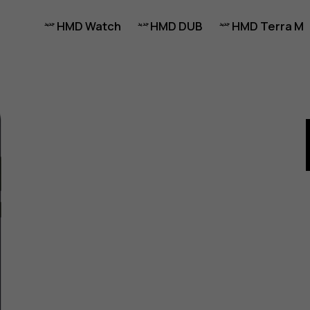
HMD Watch
HMD DUB
HMD Terra M