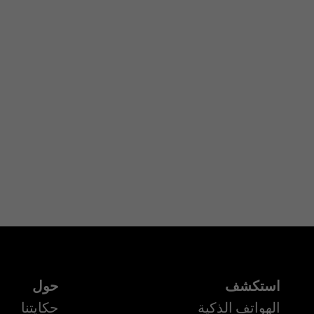
استكشف
حول
الهواتف الذكية
حكايتنا