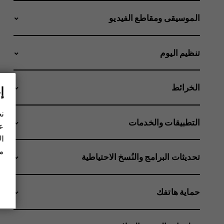
الموسيقى ومقاطع الفيديو
تنظيم اليوم
الخرائط
إ
نح
التطبيقات والخدمات
عل
ال
مز
تحديثات البرامج والنُسخ الاحتياطية
حماية هاتفك