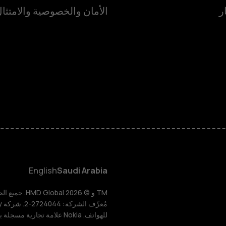
ر
الأمان والخصوصية والامتثا
الهواتف الذكية
الهواتف المميز
الأكسسوارات
HMD Terra M
HMD DUB
English
Saudi Arabia
HMD Watch
للهواتف. Nokia علامة تجارية مسجلة باسم شركة Nokia Corporation.