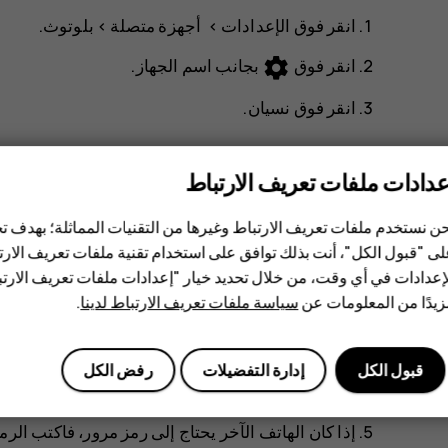
انقر فوق
>
>
بلوتوث
.
settings
انقر فوق
بجانب اسم الجهاز.
انقر فوق
نسيان
.
توصيل هاتفك بهاتف صديقك عن طريق بلوتوث
عدادات ملفات تعريف الارتباط
تستطيع استخدام بلوتوث للاتصال لاسلكيًا بهاتف صديقك، وم
ن نستخدم ملفات تعريف الارتباط وغيرها من التقنيات المماثلة؛ بهدف
انقر فوق
>
>
بلوتوث
.
ى "قبول الكل"، أنت بذلك توافق على استخدام تقنية ملفات تعريف الارتبا
إعدادات في أي وقت، من خلال تحديد خيار "إعدادات ملفات تعريف الار
تأكد من تشغيل بلوتوث في كلا الهاتفين.
يدًا من المعلومات عن
سياسة ملفات تعريف الارتباط لدينا
.
تأكد من أن الهاتفين مرئيان لبعضهما. عليك أن تكون
للهواتف الأخرى.
قبول الكل
إدارة التفضيلات
رفض الكل
تستطيع رؤية هواتف بلوتوث الموجودة في نطاق هاتفك.
إذا كان الهاتف الآخر يحتاج إلى رمز مرور، فاكتب الرمز