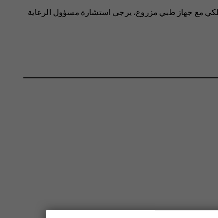
لكي مع جهاز طبي مزروع، يرجى استشارة مسؤول الرعاية