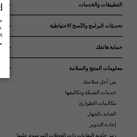
التطبيقات والخدمات
إ
نح
تحديثات البرامج والنُسخ الاحتياطية
عل
ال
مز
حماية هاتفك
معلومات المنتج والسلامة
من أجل سلامتك
خدمات الشبكة وتكاليفها
مكالمات الطوارئ
العناية بالجهاز
إعادة التدوير
رمز حاوية النفايات ذات العجلات المرسوم عليها