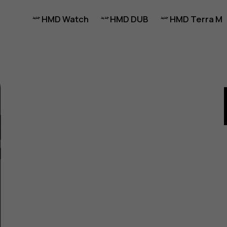
HMD Watch
HMD DUB
HMD Terra M