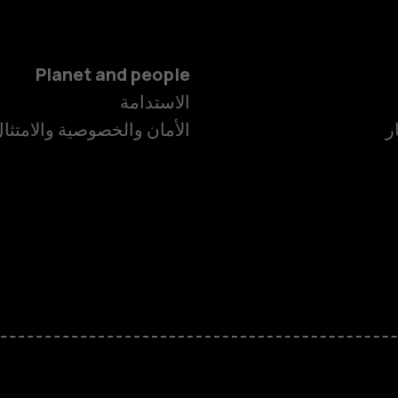
Planet and people
الاستدامة
ر
الأمان والخصوصية والامتثا
الهواتف الذكية
الهواتف المميز
الأكسسوارات
HMD Terra M