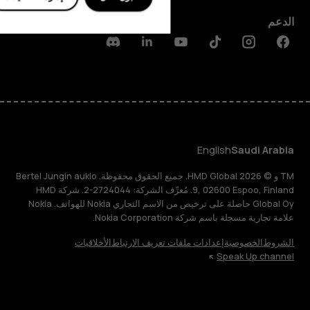
الدعم
Discord
Linkedin
Youtube
Tiktok
Instagram
Facebook
English
Saudi Arabia
TM و © 2026 HMD Global. جميع الحقوق محفوظة. Bertel Jungin aukio
9, 02600 Espoo, Finland. مُعرِّف الشركة: 2724044-2. شركة HMD
Global Oy حاصلة على ترخيص من الاسم التجاري Nokia للهواتف. Nokia
علامة تجارية مسجلة باسم شركة Nokia Corporation.
الشروط
الخصوصية
إعدادات ملفات تعريف الارتباط
الأخلاقيات
Speak Up channel