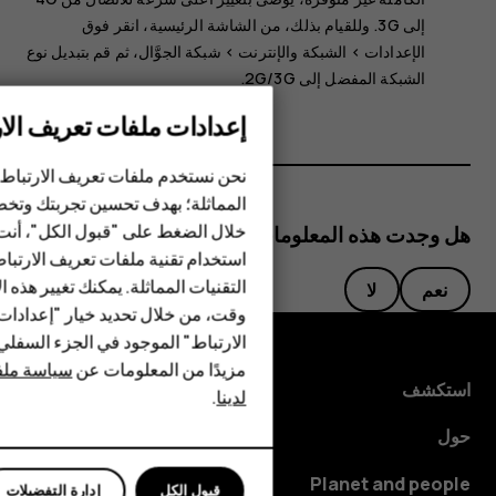
إلى 3G‏. وللقيام بذلك، من الشاشة الرئيسية، انقر فوق
الإعدادات
>
الشبكة والإنترنت
>
شبكة الجوَّال
، ثم قم بتبديل
نوع
الشبكة المفضل
إلى
2G/3G
.
إعدادات ملفات تعريف الار
الهواتف الذكية
نحن نستخدم ملفات تعريف الارتباط 
الهواتف المميزة
المماثلة؛ بهدف تحسين تجربتك وتخص
خلال الضغط على "قبول الكل"، أنت
هل وجدت هذه المعلومات مفيدة؟
الأكسسوارات
استخدام تقنية ملفات تعريف الارتبا
HMD Terra M
التقنيات المماثلة. يمكنك تغيير هذه 
نعم
لا
وقت، من خلال تحديد خيار "إعدادا
HMD DUB
الارتباط" الموجود في الجزء السفل
مزيدًا من المعلومات عن
سياسة ملفا
HMD Watch
استكشف
لدينا
.
للأعمال
حول
Planet and people
قبول الكل
إدارة التفضيلات