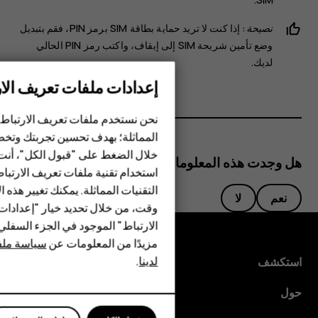
نصيحة:
إذا كنت لا تريد حماية بطاقة SIM برمز PIN، فقم بتبديل
وضع
تأمين شريحة SIM
إلى
إيقاف
، واكتب رمز PIN الحالي
لديك.
إعدادات ملفات تعريف الار
الهواتف الذكية
نحن نستخدم ملفات تعريف الارتباط 
الهواتف المميزة
المماثلة؛ بهدف تحسين تجربتك وتخص
خلال الضغط على "قبول الكل"، أنت
الأكسسوارات
هل وجدت هذه المعلومات مفيدة؟
استخدام تقنية ملفات تعريف الارتبا
HMD Terra M
التقنيات المماثلة. يمكنك تغيير هذه 
نعم
لا
وقت، من خلال تحديد خيار "إعدادا
HMD DUB
الارتباط" الموجود في الجزء السفل
مزيدًا من المعلومات عن
سياسة ملفا
HMD Watch
لدينا
.
استكشف
للأعمال
حول