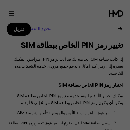
دليل
مستخدم
تحديد اللغة
تنزيل
هاتف
تغيير رمز PIN الخاص ببطاقة SIM‬
Nokia
إذا كانت بطاقة SIM الخاصة بك قد أتت برمز PIN افتراضي، يمكنك
2.1
تغييره إلى رمز أكثر أمانًا. لا يدعم جميع مزودي خدمة الشبكات هذه
الخاصية.
اختيار رمز PIN الخاص ببطاقة SIM
يمكنك اختيار الأرقام المستخدمة مع رمز PIN الخاص ببطاقة SIM.
يمكن أن يتكون رمز PIN الخاص ببطاقة SIM من 4 إلى 8 أرقام.
انقر فوق
الإعدادات
>
الأمن والموقع
>
تأمين شريحة SIM
.
أسفل بطاقة SIM التي اخترتها، انقر فوق
تغيير رمز PIN‎ لبطاقة
.
SIM