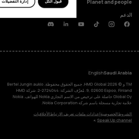
قبول الكل
إدارة التفضيلات
Planet and people
الدعم
Discord
Linkedin
Youtube
Tiktok
Instagram
Facebook
English
Saudi Arabia
TM و © 2026 HMD Global. جميع الحقوق محفوظة. Bertel Jungin aukio
9, 02600 Espoo, Finland. مُعرِّف الشركة: 2724044-2. شركة HMD
Global Oy حاصلة على ترخيص من الاسم التجاري Nokia للهواتف. Nokia
علامة تجارية مسجلة باسم شركة Nokia Corporation.
الشروط
الخصوصية
إعدادات ملفات تعريف الارتباط
الأخلاقيات
Speak Up channel