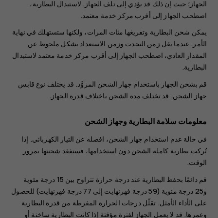
الجهاز؛ حيث إن ذلك قد يؤدي إلى تلف الجهاز. لاستبدال البطارية،
اصطحب الجهاز إلى أقرب مركز خدمة معتمد.
يمكن شحن البطارية وتفريغها مئات المرات، ولكنها ستستهلك في نهاية
الأمر. عندما يقل زمن التحدث وزمن الاستعداد بشكل ملحوظ عن
المقدار العادي، اصطحب الجهاز إلى أقرب مركز خدمة معتمد لاستبدال
البطارية.
قم بشحن الجهاز باستخدام جهاز الشحن المزوَّد. قد يختلف نوع قابس
جهاز الشحن. قد تختلف مدة الشحن باختلاف قدرة الجهاز.
معلومات سلامة البطارية وجهاز الشحن
في حالة عدم استخدام جهاز الشحن، افصله عن التيار الكهربائي. إذا
تُركت بطارية كاملة الشحن دون استخدامها، فستفقد شحنتها بمرور
الوقت.
قم دائمًا بحفظ البطارية عند درجة حرارة تتراوح بين 15 درجة مئوية
و25 درجة مئوية (59 درجة فهرنهايت إلى 77 درجة فهرنهايت) للحصول
على الأداء الأمثل. تقلّل درجات الحرارة المفرطة من قدرة البطارية
وعمرها. قد لا يعمل الجهاز لفترة مؤقتة إذا كانت البطارية ساخنة أو