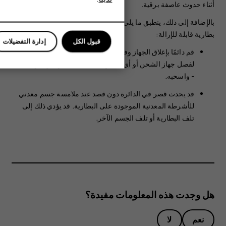
أثناء حدوث عاصفة برقية.
للأعمال
بالإضافة إلى ذلك، ينطبق ما يلي إذا كان الجهاز الخاص بك يحتوي على
بطارية قابلة للإزالة:
قبول الكل
إدارة التفضيلات
قم دائمًا بإغلاق الجهاز وفصل جهاز الشحن قبل إزالة البطارية.
لفصل جهاز الشحن أو أي ملحق، أمسك بالقابس - وليس السلك
- واسحبه.
قد يحدث قصر في الدائرة دون قصد عند ملامسة جسم معدني
للأشرطة المعدنية الموجودة على البطارية. قد يؤدي ذلك إلى
تلف البطارية أو تلف الجسم الآخر.
هل وجدت هذه المعلومات مفيدة؟
نعم
لا