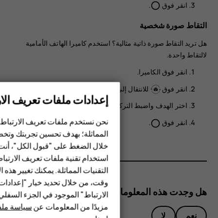
انقر فوق
.
panorama_fish_eye
التقاط صورة شخصية
هل تريد التقاط صورة ذاتية مثالية؟ استخدم كاميرا الهاتف الأمامية
لالتقاط واحدة.
انقر فوق
الكاميرا
.
انقر فوق
للانتقال إلى الكاميرا الأمامية.
إعدادات ملفات تعريف الار
اختر الهدف واضبط التركيز.
الهواتف الذكية
نحن نستخدم ملفات تعريف الارتباط 
انقر فوق
.
panorama_fish_eye
الهواتف المميزة
المماثلة؛ بهدف تحسين تجربتك وتخص
خلال الضغط على "قبول الكل"، أنت
الأكسسوارات
استخدام تقنية ملفات تعريف الارتبا
HMD Terra M
التقنيات المماثلة. يمكنك تغيير هذه 
وقت، من خلال تحديد خيار "إعدادا
HMD DUB
هل وجدت هذه المعلومات مفيدة؟
الارتباط" الموجود في الجزء السفل
مزيدًا من المعلومات عن
سياسة ملفا
HMD Watch
نعم
لا