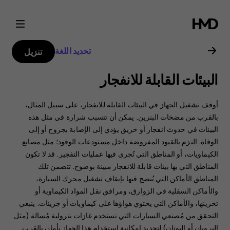
دليل
مستخدم
تحديد اللغة
تنزيل
هاتف
البيئات القابلة للانفجار
Nokia
أوقف تشغيل الجهاز في البيئات القابلة للانفجار، على سبيل المثال،
2.1
بالقرب من مضخات البنزين. يمكن أن تتسبب شرارة في مثل هذه
البيئات في حدوث انفجار أو حريق يؤدي إلى الإصابة بجروح أو إلى
الوفاة. ‏‫التزم بالقيود المفروضة داخل مستودعات الوقود؛ مثل مصانع
الكيماويات، أو المناطق التي تُجرى فيها عمليات التفجير.‬ قد لا تكون
المناطق التي بها بيئات قابلة للانفجار مبينة بوضوح. تتضمن تلك
المناطق الأماكن التي يُنصح فيها بإيقاف تشغيل محرك السيارة،
والأماكن السفلية في الزوارق، ومرافق نقل المواد الكيماوية أو
تخزينها، والأماكن التي يحتوي هواؤها على كيماويات أو جزيئات. ينبغي
التحقق من مُصنعي السيارات التي تستخدم غازات بترولية مُسالة (مثل
البروبان أو البوتان) لتحديد إمكانية استخدام هذا الجهاز بأمان بالقرب