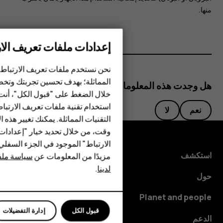
منها.
إعدادات ملفات تعريف الار
الهواتف الذكية
نحن نستخدم ملفات تعريف الارتباط 
الهواتف المميزة
المماثلة؛ بهدف تحسين تجربتك وتخص
هل وجدت هذه المعلومات مفيدة؟
خلال الضغط على "قبول الكل"، أنت
الأكسسوارات
استخدام تقنية ملفات تعريف الارتبا
نعم
لا
HMD Terra M
التقنيات المماثلة. يمكنك تغيير هذه 
وقت، من خلال تحديد خيار "إعدادا
HMD DUB
الارتباط" الموجود في الجزء السفل
استكشف
مزيدًا من المعلومات عن
سياسة ملفا
HMD Watch
لدينا
.
حول
للأعمال
Planet and people
قبول الكل
إدارة التفضيلات
الدعم