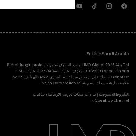
Discord
Linkedin
Youtube
Tiktok
Instagram
Facebook
English
Saudi Arabia
TM و © 2026 HMD Global. جميع الحقوق محفوظة. Bertel Jungin aukio
9, 02600 Espoo, Finland. مُعرِّف الشركة: 2724044-2. شركة HMD
Global Oy حاصلة على ترخيص من الاسم التجاري Nokia للهواتف. Nokia
علامة تجارية مسجلة باسم شركة Nokia Corporation.
الشروط
الخصوصية
إعدادات ملفات تعريف الارتباط
الأخلاقيات
Speak Up channel
حول