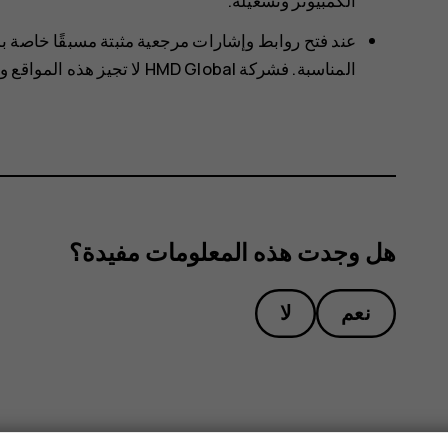
الكمبيوتر وتشغيله.
‏‫عند فتح روابط وإشارات مرجعية مثبتة مسبقًا خاصة ب
المناسبة. ‏‫فشركة HMD Global لا تجيز هذه المواقع ولا تتحمل أي مسؤولية تجاهها.‬
هل وجدت هذه المعلومات مفيدة؟
نعم
لا