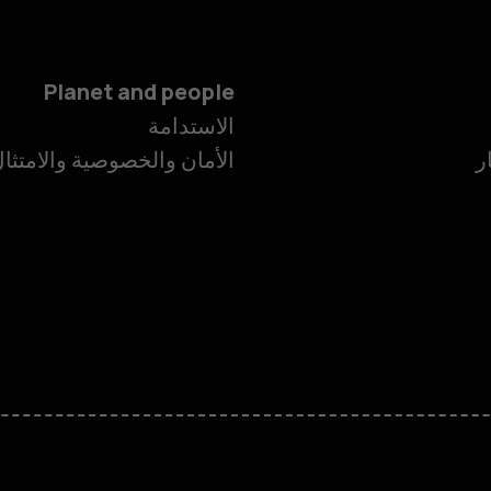
Planet and people
الاستدامة
ر
الأمان والخصوصية والامتثا
الهواتف الذكية
الهواتف المميز
الأكسسوارات
HMD Terra M