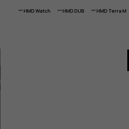
HMD Watch
HMD DUB
HMD Terra M