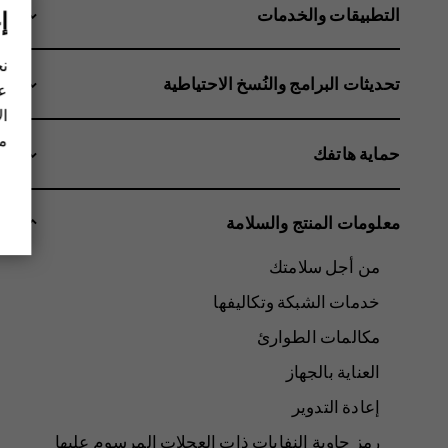
التطبيقات والخدمات
إ
نح
تحديثات البرامج والنُسخ الاحتياطية
عل
ال
مز
حماية هاتفك
معلومات المنتج والسلامة
من أجل سلامتك
خدمات الشبكة وتكاليفها
مكالمات الطوارئ
العناية بالجهاز
إعادة التدوير
رمز حاوية النفايات ذات العجلات المرسوم عليها