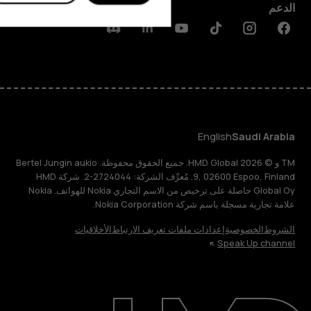
الدعم
Discord
Linkedin
Youtube
Tiktok
Instagram
Facebook
English
Saudi Arabia
TM و © 2026 HMD Global. جميع الحقوق محفوظة. Bertel Jungin aukio
9, 02600 Espoo, Finland. مُعرِّف الشركة: 2724044-2. شركة HMD
Global Oy حاصلة على ترخيص من الاسم التجاري Nokia للهواتف. Nokia
علامة تجارية مسجلة باسم شركة Nokia Corporation.
الشروط
الخصوصية
إعدادات ملفات تعريف الارتباط
الأخلاقيات
Speak Up channel