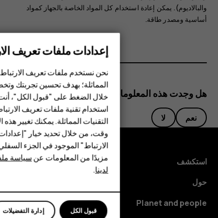
والبالاديوم). ‏‫‏‫يمكن إعادة استخدام كل المواد الخاصة بالجهاز كمواد
أساسية ومصدر طاقة.‬‬
إعدادات ملفات تعريف الار
الهواتف الذكية
نحن نستخدم ملفات تعريف الارتباط 
الهواتف المميزة
المماثلة؛ بهدف تحسين تجربتك وتخص
هل وجدت هذه المعلومات مفيدة؟
خلال الضغط على "قبول الكل"، أنت
الأكسسوارات
استخدام تقنية ملفات تعريف الارتبا
نعم
لا
HMD Terra M
التقنيات المماثلة. يمكنك تغيير هذه 
وقت، من خلال تحديد خيار "إعدادا
HMD DUB
الارتباط" الموجود في الجزء السفل
مزيدًا من المعلومات عن
سياسة ملفا
HMD Watch
استكشف
لدينا
.
للأعمال
حول
Planet and people
قبول الكل
إدارة التفضيلات