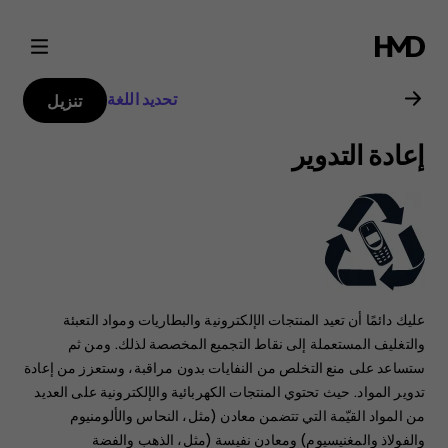
دليل
مستخدم
تحديد اللغة
تنزيل
هاتف
إعادة التدوير
Nokia
2.1
عليك دائمًا أن تعيد المنتجات الإلكترونية والبطاريات ومواد التعبئة
والتغليف المستعملة إلى نقاط التجميع المخصصة لذلك. ومن ثم
ستساعد على منع التخلص من النفايات بدون مراقبة، وستعزز من إعادة
تدوير المواد. حيث تحتوي المنتجات الكهربائية والإلكترونية على العديد
من المواد القيّمة التي تتضمن معادن (مثل، النحاس والألومنيوم
والفولاذ والمغنيسيوم) ومعادن نفيسة (مثل، الذهب والفضة