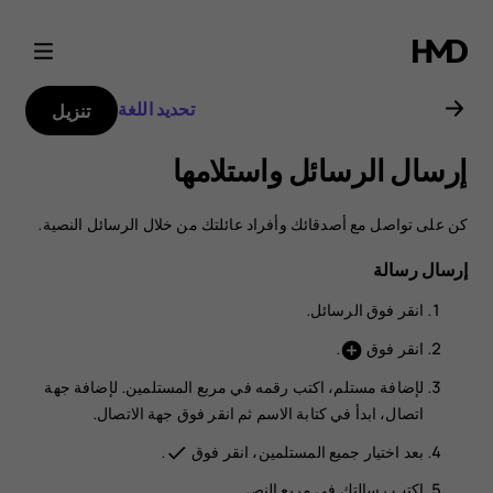
دليل
مستخدم
تحديد اللغة
تنزيل
هاتف
إرسال الرسائل واستلامها
Nokia
كن على تواصل مع أصدقائك وأفراد عائلتك من خلال الرسائل النصية.
2.1
إرسال رسالة
انقر فوق
الرسائل
.
انقر فوق
.
add_circle
لإضافة مستلم، اكتب رقمه في مربع المستلمين. لإضافة جهة
اتصال، ابدأ في كتابة الاسم ثم انقر فوق جهة الاتصال.
بعد اختيار جميع المستلمين، انقر فوق
.
done
اكتب رسالتك في مربع النص.