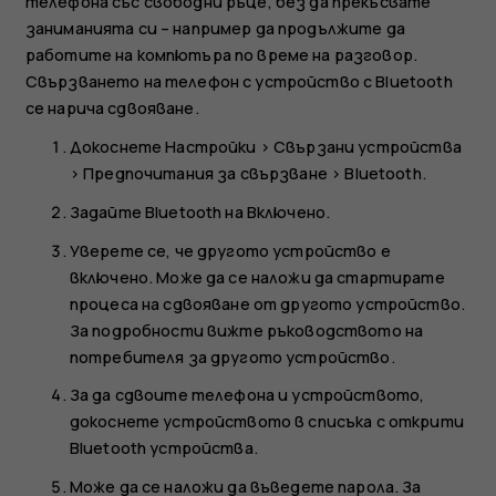
телефона със свободни ръце, без да прекъсвате
заниманията си – например да продължите да
работите на компютъра по време на разговор.
Свързването на телефон с устройство с Bluetooth
се нарича сдвояване.
Докоснете
Настройки
>
Свързани устройства
>
Предпочитания за свързване
>
Bluetooth
.
Задайте
Bluetooth
на
Включено
.
Уверете се, че другото устройство е
включено. Може да се наложи да стартирате
процеса на сдвояване от другото устройство.
За подробности вижте ръководството на
потребителя за другото устройство.
За да сдвоите телефона и устройството,
докоснете устройството в списъка с открити
Bluetooth устройства.
Може да се наложи да въведете парола. За