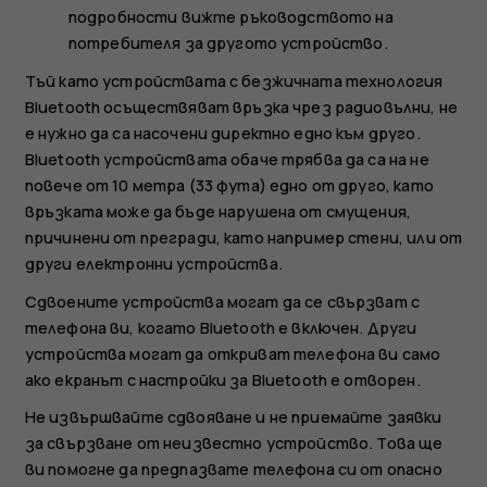
подробности вижте ръководството на
потребителя за другото устройство.
Тъй като устройствата с безжичната технология
Bluetooth осъществяват връзка чрез радиовълни, не
е нужно да са насочени директно едно към друго.
Bluetooth устройствата обаче трябва да са на не
повече от 10 метра (33 фута) едно от друго, като
връзката може да бъде нарушена от смущения,
причинени от прегради, като например стени, или от
други електронни устройства.
Сдвоените устройства могат да се свързват с
телефона ви, когато Bluetooth е включен. Други
устройства могат да откриват телефона ви само
ако екранът с настройки за Bluetooth е отворен.
Не извършвайте сдвояване и не приемайте заявки
за свързване от неизвестно устройство. Това ще
ви помогне да предпазвате телефона си от опасно