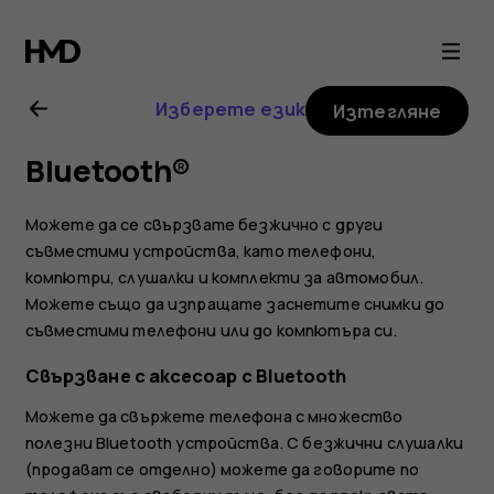
Ръководство
на
Изберете език
Изтегляне
потребителя
Bluetooth®
за
Можете да се свързвате безжично с други
Nokia
съвместими устройства, като телефони,
компютри, слушалки и комплекти за автомобил.
Можете също да изпращате заснетите снимки до
8.1
съвместими телефони или до компютъра си.
Свързване с аксесоар с Bluetooth
Можете да свържете телефона с множество
полезни Bluetooth устройства. С безжични слушалки
(продават се отделно) можете да говорите по