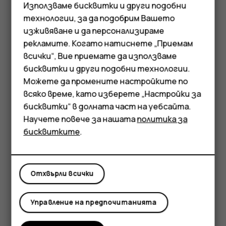
Използваме бисквитки и други подобни
Докоснете
Упътвания
. Маркираната икона
технологии, за да подобрим Вашето
показва начина на придвижване, например
. За
directions_car
изживяване и да персонализираме
да промените начина, изберете новия начин
рекламите. Когато натиснете „Приемам
под лентата за търсене.
всички“, Вие приемате да използваме
Смартфони
Ако не искате началната точка да е текущото
бисквитки и други подобни технологии.
ви местоположение, докоснете
Вашето
Мобилни телефони
Можете да промените настройките по
местоположение
и потърсете нова начална
всяко време, като изберете „Настройки за
Аксесоари
точка.
бисквитки“ в долната част на уебсайта.
Научете повече за нашата
политика за
Докоснете
СТАРТ
, за да стартирате
Таблети
бисквитките
.
навигацията.
Маршрутът се показва на картата заедно с оценка
колко време ще ви отнеме да стигнете дотам. За да
видите подробни упътвания, плъзнете бързо нагоре
Отхвърли всички
от долния край на екрана.
Управление на предпочитанията