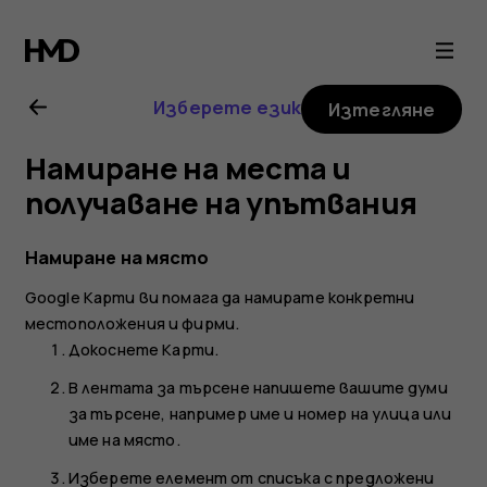
Ръководство
на
Изберете език
Изтегляне
потребителя
Намиране на места и
за
получаване на упътвания
Nokia
Намиране на място
Google Карти
ви помага да намирате конкретни
8.1
местоположения и фирми.
Докоснете
Карти
.
В лентата за търсене напишете вашите думи
за търсене, например име и номер на улица или
име на място.
Изберете елемент от списъка с предложени