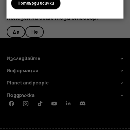
Потвърди всички
Полезен ли беше този отговор?
Да
Не
Изследвайте
Информация
Planet and people
Поддръжка
Facebook
Instagram
Tiktok
Youtube
Linkedin
Discord