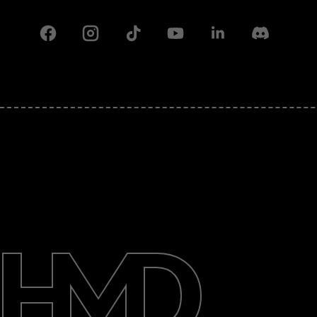
Facebook
Instagram
Tiktok
Youtube
Linkedin
Discord
Информация
Ремонт, повторна употреба,
рециклиране
Поддръжка
Bulgaria