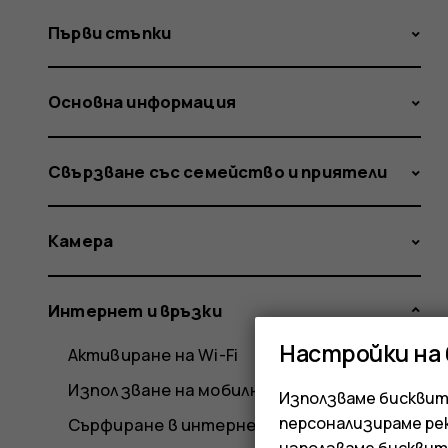
Първи стъпки
Основна информация
Свързване със семейство и приятели
Камера
Интернет и връзки
Настройки на
Активиране на Wi-Fi
Използване на мобилна връзка за данни
Използваме бисквитк
персонализираме ре
Сърфиране в интернет
използваме бисквит