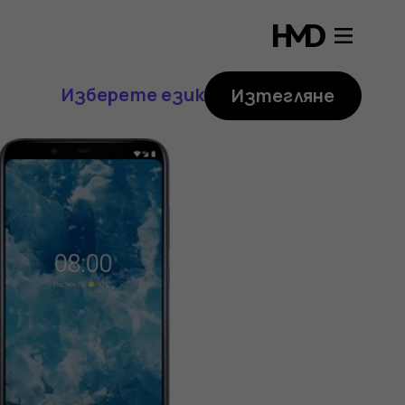
Изберете език
Изтегляне