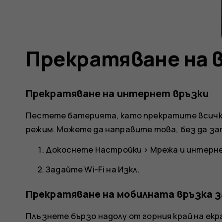
Прекратяване на 
Прекратяване на интернет връзки
Пестете батерията, като прекратите всичк
режим. Можете да направите това, без да з
Докоснете
Настройки
>
Мрежа и интерн
Задайте
Wi-Fi
на
Изкл.
Прекратяване на мобилната връзка з
Плъзнете бързо надолу от горния край на ек