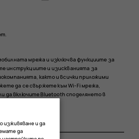
ет
.
мобилната мрежа и изключва функциите за
те инструкциите и изискванията за
окомпанията, както и всички приложими
жете да се свържете към Wi-Fi мрежа,
и да включите Bluetooth споделянето в
о изживяване и да
иемате да
е настройките по