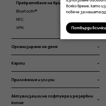
Прекратяване на връзка
всяко време, като и
Bluetooth®
повече за нашата
п
NFC
VPN
Потвърди всичк
Организиране на деня
Карти
Приложения и услуги
Актуализации на софтуера и резервни
копия