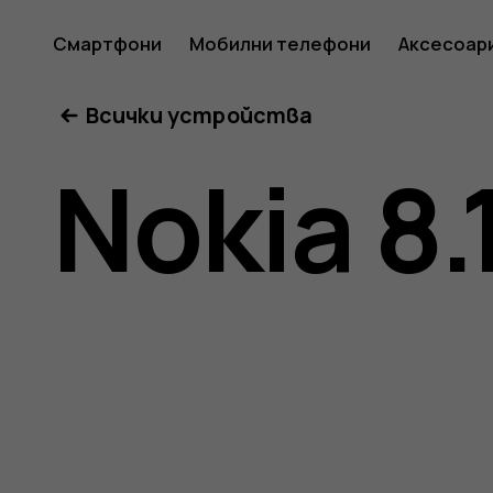
Ръковод
Смартфони
Мобилни телефони
Аксесоар
Всички устройства
на
Nokia 8.
потреб
за