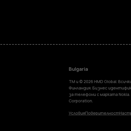
Смартфон
Мобилни т
Bulgaria
TM и © 2026 HMD Global. Всички
Аксесоари
Финландия. Бизнес идентифик
за телефони с марката Nokia.
Corporation.
Таблети
Условия
Поверителност
Настр