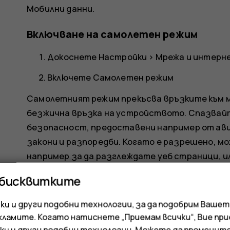
Мобилни данни
.
Включване на самолетен режим
Докоснете
Настройки
>
Мрежа и интерн
Включете
Самолетен режим
Самолетният режим прекъсва връзките към 
безжична връзка на устройството. Спазвай
безопасност, предоставени например от ави
закони и разпоредби. Когато е разрешено, мо
например за да разглеждате уеб страници, ил
самолетен режим.
 бисквитките
и и други подобни технологии, за да подобрим Вашет
кламите. Когато натиснете „Приемам всички“, Вие пр
ки и други подобни технологии. Можете да променит