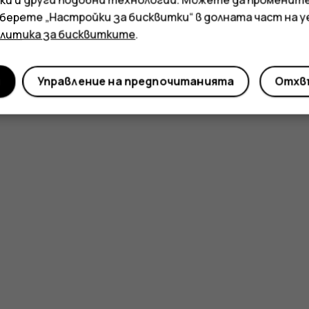
зберете „Настройки за бисквитки“ в долната част на 
Полезен ли беше този отгово
олитика за бисквитките
.
Да
Не
и
Управление на предпочитанията
Отхвъ