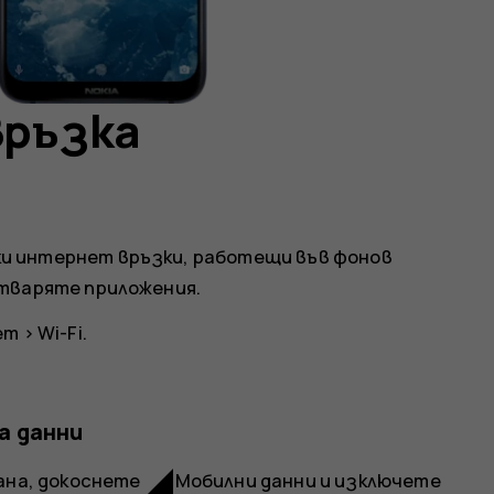
връзка
и интернет връзки, работещи във фонов
атваряте приложения.
ет
>
Wi-Fi
.
а данни
network_cell
рана, докоснете
Мобилни данни
и изключете