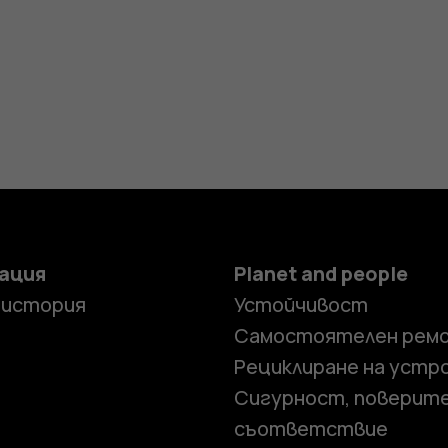
ация
Planet and people
 история
Устойчивост
Самостоятелен рем
Рециклиране на устр
Сигурност, поверит
съответствие