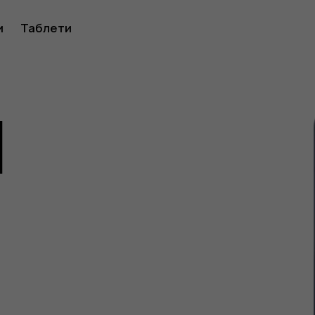
ство
и
Таблети
1
ителя