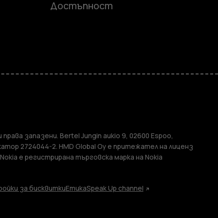
Достъпност
и
елефони
 права запазени. Bertel Jungin aukio 9, 02600 Espoo,
атор 2724044-2. HMD Global Oy е притежател на лиценз
 Nokia е регистрирана търговска марка на Nokia
ойки за бисквитки
Етика
Speak Up channel