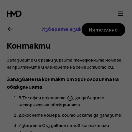
Ръководство
на
Изберете език
Изтегляне
потребителя
Контакти
за
Запазвайте и организирайте телефонните номера
Nokia
на приятелите и членовете на семейството си.
Запазване на контакт от хронологията на
8.1
обажданията
В
Телефон
докоснете
, за да видите
schedule
историята на обажданията.
Докоснете номера, който искате да запазите.
Изберете
Създаване на нов контакт
или