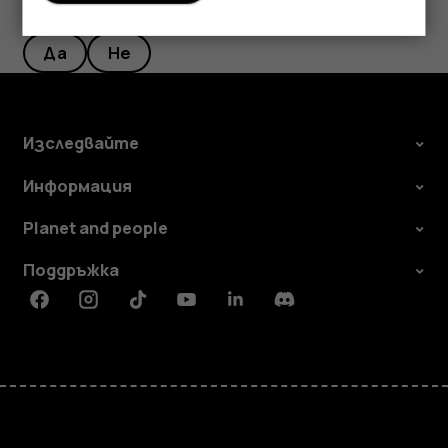
Полезен ли беше този отговор?
Да
Не
Изследвайте
Информация
Planet and people
Поддръжка
Facebook
Instagram
Tiktok
Youtube
Linkedin
Discord