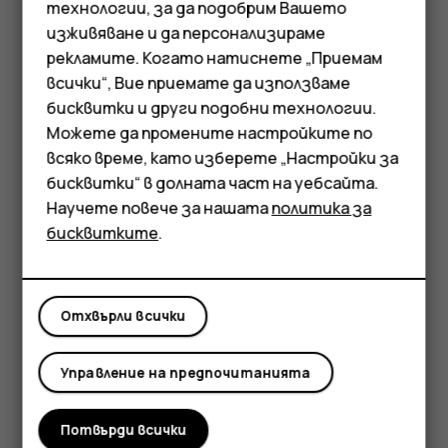
технологии, за да подобрим Вашето
Търсене на контакт
изживяване и да персонализираме
Докоснете
Контакти
.
рекламите. Когато натиснете „Приемам
Докоснете
.
всички“, Вие приемате да използваме
search
Смартфони
бисквитки и други подобни технологии.
Филтриране на списъка с контакти
Мобилни телефони
Можете да промените настройките по
всяко време, като изберете „Настройки за
Докоснете
Контакти
>
>
Настройки
, след
menu
settings
Аксесоари
бисквитки“ в долната част на уебсайта.
което –
Сортиране по
или
Формат на името
в
Научете повече за нашата
политика за
списъка с контакти.
Таблети
бисквитките
.
Импортиране или експортиране на контакти
Докоснете
Контакти
>
>
Настройки
>
menu
settings
Импортиране/Експортиране
.
Отхвърли всички
Управление на предпочитанията
Потвърди всички