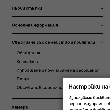
Първи стъпки
Основна информация
Свързване със семейство и приятели
Обаждания
Контакти
Изпращане и получаване на съобщения
Поща
Настройки на
Общуване в социални медии
Използваме бисквитк
персонализираме ре
Камера
използваме бисквит