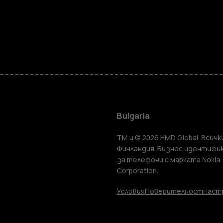
Смартфон
Мобилни т
Bulgaria
TM и © 2026 HMD Global. Всички
Аксесоари
Финландия. Бизнес идентифик
за телефони с марката Nokia.
Corporation.
Таблети
Условия
Поверителност
Настр