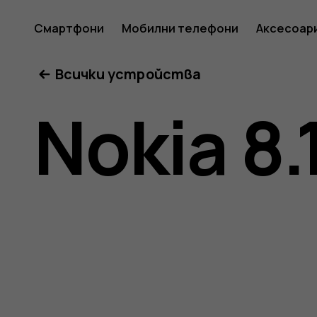
Ръковод
Смартфони
Мобилни телефони
Аксесоар
Всички устройства
на
Nokia 8.
потреб
за