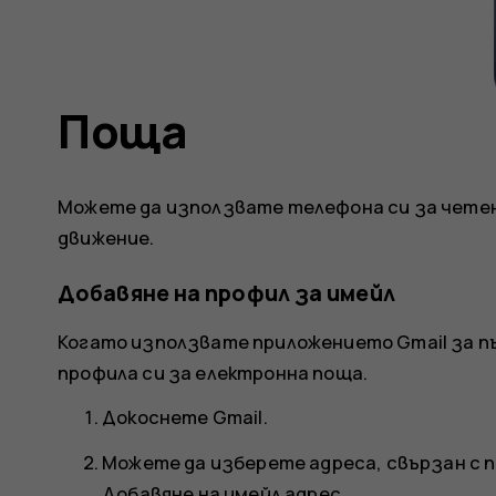
Поща
Можете да използвате телефона си за четене
движение.
Добавяне на профил за имейл
Когато използвате приложението Gmail за п
профила си за електронна поща.
Докоснете
Gmail
.
Можете да изберете адреса, свързан с пр
Добавяне на имейл адрес
.