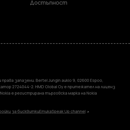
Достъпност
и
елефони
 права запазени. Bertel Jungin aukio 9, 02600 Espoo,
атор 2724044-2. HMD Global Oy е притежател на лиценз
 Nokia е регистрирана търговска марка на Nokia
ойки за бисквитки
Етика
Speak Up channel