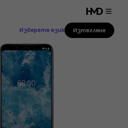
Изберете език
Изтегляне