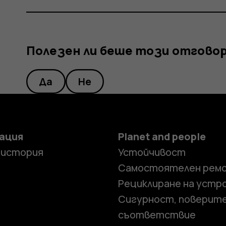
Полезен ли беше този отгово
Да
Не
ация
Planet and people
 история
Устойчивост
Самостоятелен рем
Рециклиране на устр
Сигурност, поверит
съответствие