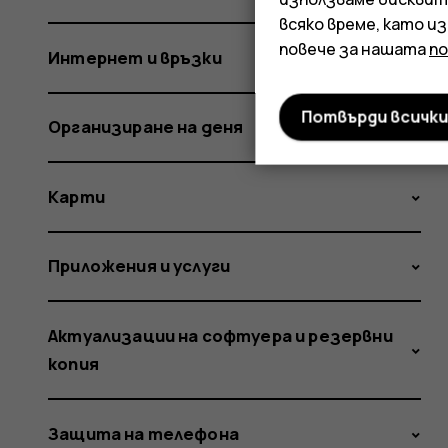
всяко време, като и
повече за нашата
п
Интернет и връзки
Потвърди всичк
Организиране на деня
Карти
Приложения и услуги
Актуализации на софтуера и резервни
копия
Защита на телефона