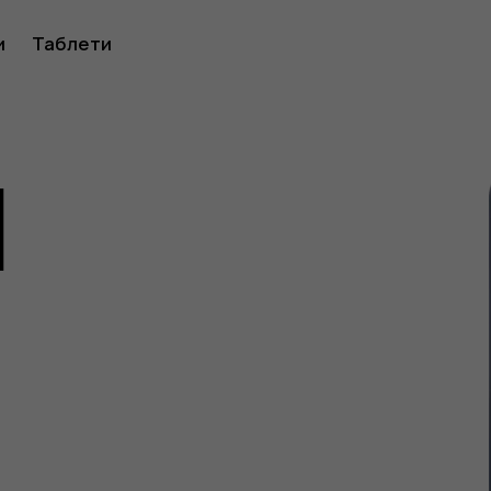
ство
и
Таблети
1
ителя