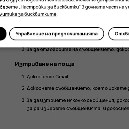
зберете „Настройки за бисквитки“ в долната част на 
Четене и отговаряне на имейл
олитика за бисквитките
.
Докоснете
Gmail
.
и
Управление на предпочитанията
Отхвъ
Докоснете съобщението, което искате 
За да отговорите на съобщението, док
Изтриване на поща
Докоснете
Gmail
.
Докоснете съобщението, което искате д
За да изтриете няколко съобщения, доко
за да изберете съобщенията, и докосн