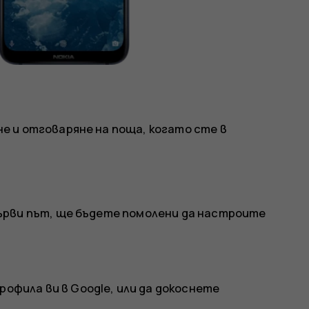
 и отговаряне на поща, когато сте в
ърви път, ще бъдете помолени да настроите
офила ви в Google, или да докоснете