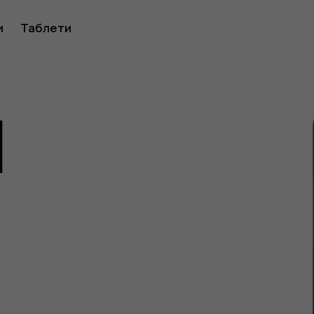
ство
и
Таблети
1
ителя