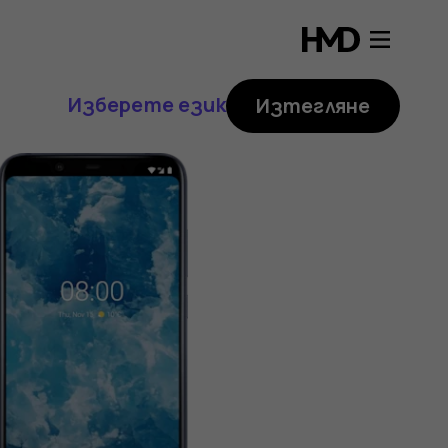
Изберете език
Изтегляне