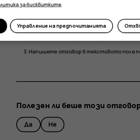
олитика за бисквитките
.
Отговаряне на съобщение
и
Управление на предпочитанията
Отхвъ
Докоснете
Съобщения
.
Докоснете съобщението, на което иска
Напишете отговор в текстовото поле п
Полезен ли беше този отгово
Да
Не