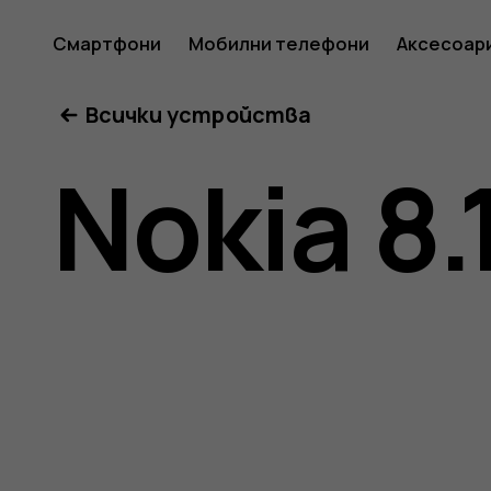
Ръковод
Смартфони
Мобилни телефони
Аксесоар
Всички устройства
на
Nokia 8.
потреб
за