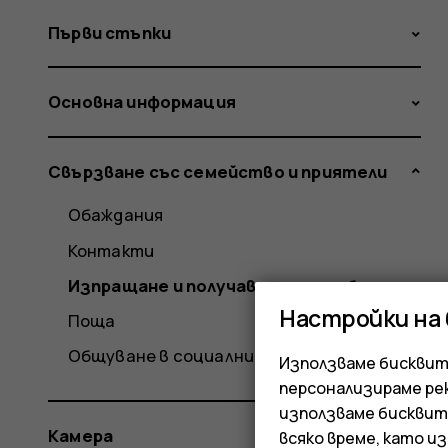
Първи стъпки
Основна информация
Свързване със семейство и приятели
Обаждания
Контакти
Изпращане и получаване на съобщения
Настройки на
Поща
Общуване в социални медии
Използваме бисквитк
персонализираме ре
използваме бисквит
Камера
всяко време, като и