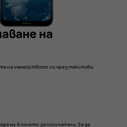
аване на
ете на семейството си чрез текстови
ра му в полето за получатели. За да