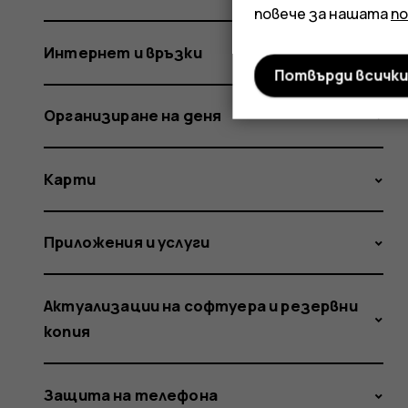
повече за нашата
п
Интернет и връзки
Потвърди всичк
Организиране на деня
Карти
Приложения и услуги
Актуализации на софтуера и резервни
копия
Защита на телефона