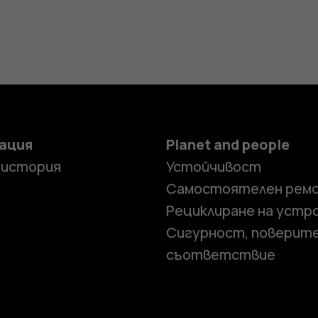
ация
Planet and people
 история
Устойчивост
Самостоятелен рем
Рециклиране на устр
Сигурност, поверит
съответствие