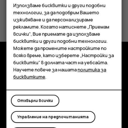
Използваме бисквитки и други подобни
технологии, за да подобрим Вашето
изживяване и да персонализираме
Полезен ли беше този отговор?
рекламите. Когато натиснете „Приемам
всички“, Вие приемате да използваме
Смартфони
Да
Не
бисквитки и други подобни технологии.
Мобилни телефони
Можете да промените настройките по
всяко време, като изберете „Настройки за
Аксесоари
Изследвайте
бисквитки“ в долната част на уебсайта.
Научете повече за нашата
политика за
Таблети
Информация
бисквитките
.
Planet and people
Поддръжка
Отхвърли всички
Facebook
Instagram
Tiktok
Youtube
Linkedin
Discord
Управление на предпочитанията