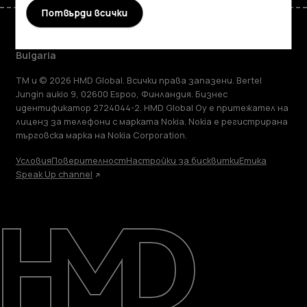
Потвърди всички
Bulgaria
TM и © 2026 HMD Global. Всички права запазени. Bertel
Jungin aukio 9, 02600 Espoo, Финландия. Бизнес
идентификатор 2724044-2. HMD Global Oy е притежател на
лиценз за телефони с марката Nokia. Nokia е регистрирана
търговска марка на Nokia Corporation.
Условия
Поверителност
Настройки за бисквитки
Етика
Speak Up channel
Информация
Ремонт, повторна употреба, рециклиране
Поддръжка
Bulgaria