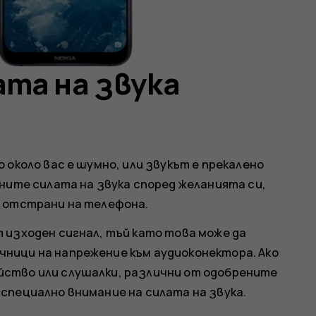
ата на звука
 около вас е шумно, или звукът е прекалено
ните силата на звука според желанията си,
а отстрани на телефона.
 изходен сигнал, тъй като това може да
ници на напрежение към аудиоконектора. Ако
ство или слушалки, различни от одобрените
специално внимание на силата на звука.