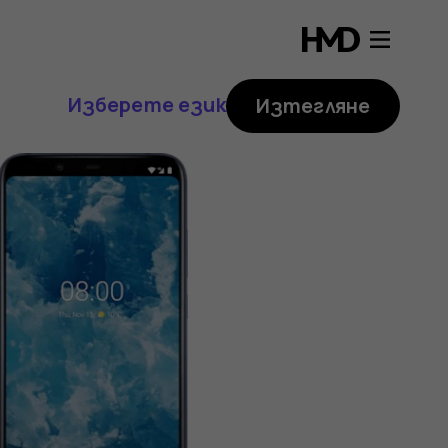
Изберете език
Изтегляне