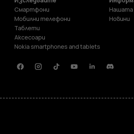
Изследвайте
Информ
Смартфони
Нашата
Мобилни телефони
Новини
Таблети
Аксесоари
Nokia smartphones and tablets
Facebook
Instagram
Tiktok
Youtube
Linkedin
Discord
Информация