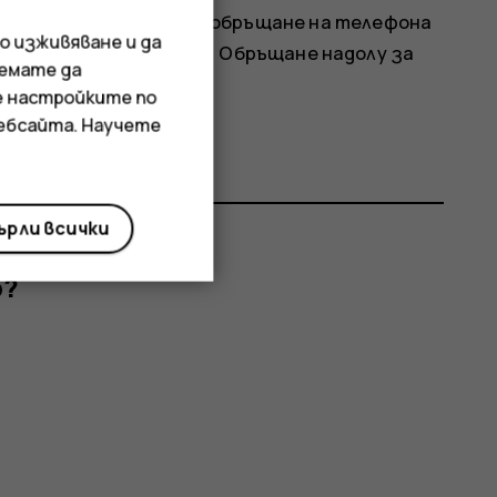
ходящо обаждане чрез обръщане на телефона
о изживяване и да
>
Система
>
Жестове
>
Обръщане надолу за
иемате да
.
е настройките по
уебсайта. Научете
рли всички
р?