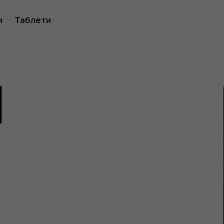
ство
и
Таблети
1
ителя