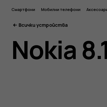
Ръковод
Смартфони
Мобилни телефони
Аксесоар
Всички устройства
на
Nokia 8.
потреб
за