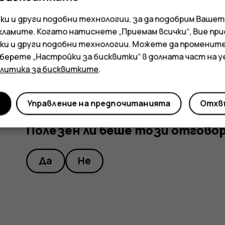
Ако искате да можете да отхвърляте в
и и други подобни технологии, за да подобрим Вашет
с екрана надолу, докоснете
Настройки
кламите. Когато натиснете „Приемам всички“, Вие пр
отхвърляне на повикване
и го включете
ки и други подобни технологии. Можете да променит
зберете „Настройки за бисквитки“ в долната част на 
олитика за бисквитките
.
и
Управление на предпочитанията
Отхвъ
Полезен ли беше този отгово
Да
Не