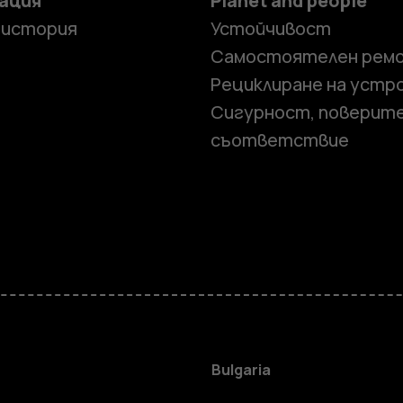
ация
Planet and people
 история
Устойчивост
Самостоятелен рем
Рециклиране на устр
Сигурност, поверит
съответствие
Смартфон
Мобилни т
Bulgaria