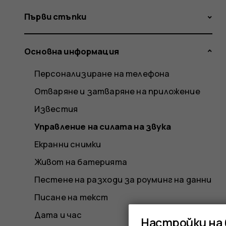
Първи стъпки
Основна информация
Персонализиране на телефона
Отваряне и затваряне на приложение
Известия
Управление на силата на звука
Екранни снимки
Живот на батерията
Пестене на разходи за роуминг на данни
Писане на текст
Дата и час
Настройки на