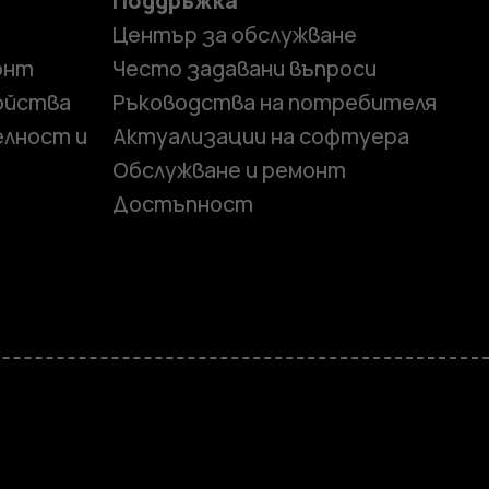
Поддръжка
Център за обслужване
онт
Често задавани въпроси
ойства
Ръководства на потребителя
елност и
Актуализации на софтуера
Обслужване и ремонт
Достъпност
и
елефони