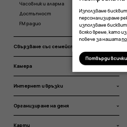
Часовник и аларма
Използваме бисквитк
Достъпност
персонализираме ре
FM радио
използваме бисквит
всяко време, като и
повече за нашата
п
Свързване със семейство и приятели
Потвърди всичк
Камера
Интернет и връзки
Организиране на деня
Карти