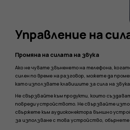
Управление на сил
Промяна на силата на звука
Ако не чувате звъненето на телефона, когато
силен по време на разговор, можете да проме
като използвате клавишите за сила на звук
Не свързвайте към продукти, които създават
повреди устройството. Не свързвайте източ
свържете към аудиоконектора външно устрой
за използване с това устройство, обърнете 