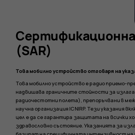
Сертификационна
(SAR)
Това мобилно устройство отговаря на указа
Това мобилно устройство е радио приемо-пред
надвишава граничните стойности за излага
радиочестотни полета), препоръчвани в ме
научна организация ICNIRP. Тези указания в
цел е да се гарантира защитата на всички х
здравословно състояние. Указанията за изл
базират на специфичната интензивност на п