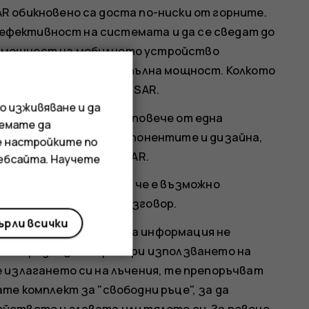
R обикновено са доста по-ниски от горните.
е ефективност на системата и да се сведат до
 мощност на мобилното устройство
нето не е необходима пълна мощност. Колкото
иска е стойността на SAR.
о изживяване и да
ат различни версии и повече от една
иемате да
зникнат промени в компонентите и дизайна,
е настройките по
ърху стойностите за SAR.
уебсайта. Научете
k.com
. Имайте предвид, че е възможно
ато не провеждате разговор.
рли всички
ЗО) актуалната научна информация не
лни предпазни мерки при използването на
 излагането си на лъчения, те препоръчват
те комплект за "свободни ръце", за да
йството и главата или тялото си. За повече