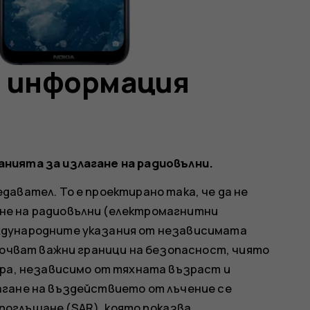
 информация
нията за излагане на радиовълни.
авател. То е проектирано така, че да не
не на радиовълни (електромагнитни
ждународните указания от независимата
ключват важни граници на безопасност, чиято
ора, независимо от тяхната възраст и
агане на въздействието от лъчение се
оглъщане (SAR), която показва