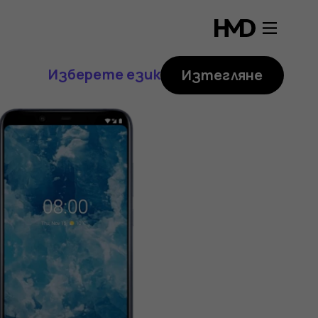
Изберете език
Изтегляне