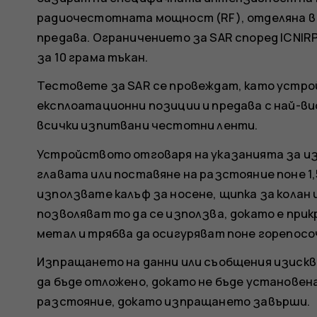
радиочестотната мощност (RF), отделяна в
предава. Ограничението за SAR според ICNIRP
за 10 грама тъкан.
Тестовете за SAR се провеждат, като устр
експлоатационни позиции и предава с най-в
всички изпитвани честотни ленти.
Устройството отговаря на указанията за из
главата или поставяне на разстояние поне 1,
използвате калъф за носене, щипка за колан
позволяват то да се използва, докато е при
метал и трябва да осигуряват поне горепос
Изпращането на данни или съобщения изискв
да бъде отложено, докато не бъде установе
разстояние, докато изпращането завърши.