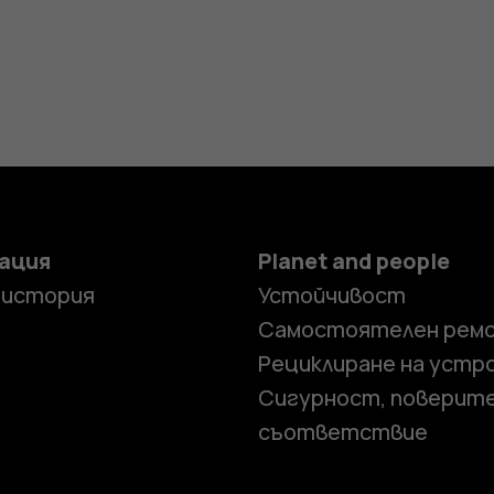
ация
Planet and people
 история
Устойчивост
Самостоятелен рем
Рециклиране на устр
Сигурност, поверит
съответствие