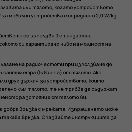
 главата или тялото, когато устройството
 за мобилни устройства е осреднено 2,0 W/kg
ойството се използва в стандартни
исокото си гарантирано ниво на мощност на
лагане на радиочестоти при използване до
5 сантиметра (5/8 инча) от тялото. Ако
 или друг държач за устройството, които
крепено към тялото, те не трябва да съдържат
оченото разстояние от тялото ви.
а добра връзка с мрежата. Изпращането може
на такава връзка. Спазвайте инструкциите за