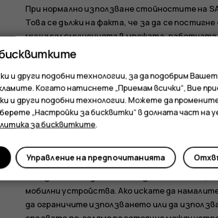
При нормално използване стойностите на SA
Това се дължи на факта, че за да се постигн
минимум смущенията в мрежата, работната
автоматично се намалява, когато за обажда
 бисквитките
по-ниска е изходната мощност, толкова по-н
и и други подобни технологии, за да подобрим Вашет
Възможно е моделите на устройството да им
кламите. Когато натиснете „Приемам всички“, Вие пр
стойност. С течение на времето може да въ
ки и други подобни технологии. Можете да променит
като някои от тях може да окажат влияние в
зберете „Настройки за бисквитки“ в долната част на 
олитика за бисквитките
.
За повече информация посетете
www.sar-tic
мобилните устройства да предават дори ког
и
Управление на предпочитанията
Отхвъ
Според Световната здравна организация (С
показва необходимост от вземане на специа
мобилни устройства. Ако искате да намалите
да ограничите използването или да използва
спазвате по-голямо разстояние между устро