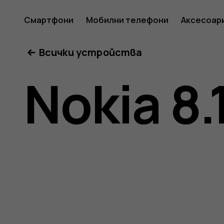
Ръковод
Смартфони
Мобилни телефони
Аксесоар
Всички устройства
на
Nokia 8.
потреб
за