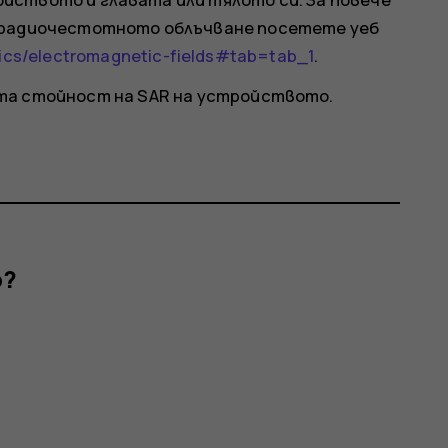
о радиочестотното облъчване посетете уеб
ics/electromagnetic-fields#tab=tab_1
.
та стойност на SAR на устройството.
р?