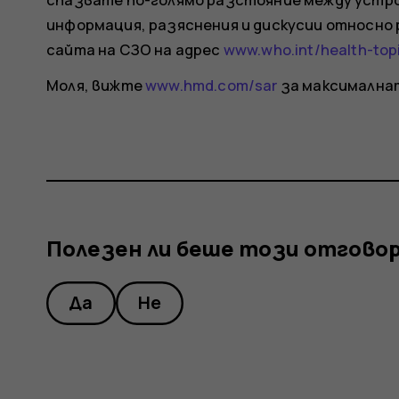
информация, разяснения и дискусии относн
сайта на СЗО на адрес
www.who.int/health-top
Моля, вижте
www.hmd.com/sar
за максимална
Полезен ли беше този отгово
Да
Не