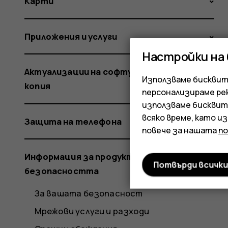
Карти
Приложения и услуги
Настройки на
Актуализации на софтуера и резервни
Използваме бисквитк
копия
персонализираме ре
използваме бисквит
всяко време, като и
Защита на телефона
повече за нашата
п
Информация за продукта и
Потвърди всичк
безопасността
За вашата безопасност
Мрежови услуги и разходи