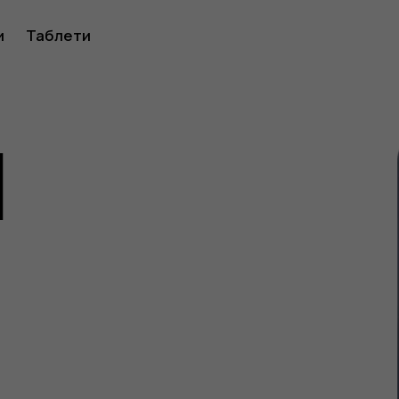
ство
и
Таблети
1
ителя