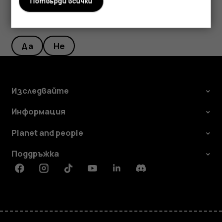
Потвърди всички
Полезен ли беше този отговор?
Да
Не
Изследвайте
Информация
Planet and people
Поддръжка
Facebook
Instagram
Tiktok
Youtube
Linkedin
Discord