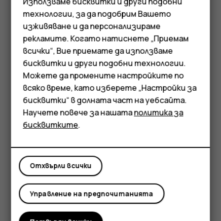
Използваме бисквитки и други подобни
Ако още не ви се става, когато прозвучи алармата,
технологии, за да подобрим Вашето
плъзнете я бързо наляво. За да регулирате
изживяване и да персонализираме
продължителността на отлагане, докоснете
рекламите. Когато натиснете „Приемам
Часовник
>
>
Настройки
>
Продължителност на
more_vert
всички“, Вие приемате да използваме
Смартфони
отлагането
и изберете желаната
бисквитки и други подобни технологии.
продължителност.
Мобилни телефони
Можете да промените настройките по
всяко време, като изберете „Настройки за
Изключване на аларма
Аксесоари
бисквитки“ в долната част на уебсайта.
Когато прозвучи алармата, плъзнете я бързо
Научете повече за нашата
политика за
Таблети
надясно.
бисквитките
.
Изтриване на аларма
Докоснете
Часовник
>
АЛАРМА
. Изберете
access_alarm
Отхвърли всички
алармата и докоснете
Изтриване
.
delete
Управление на предпочитанията