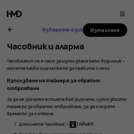
Ръководство
на
Изберете език
Изтегляне
потребителя
Часовник и аларма
за
Часовникът не е само за използване като будилник –
Nokia
научете какво още можете да правите с него.
Използване на таймера за обратно
8.1
отброяване
За да не загарят ястията във фурната, използвайте
таймера за обратно отброяване, за да следите
времето за готвене.
Докоснете
Часовник
>
ТАЙМЕР
.