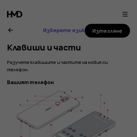
Ръководство
на
Изберете език
Изтегляне
потребителя
Клавиши и части
за
Разучете клавишите и частите на новия си
Nokia
телефон.
Вашият телефон
8.1