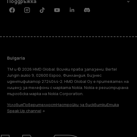
Поддръжка
Facebook
Instagram
Tiktok
Youtube
Linkedin
Discord
Bulgaria
TM и © 2026 HMD Global. Всички права запазени. Bertel
Jungin aukio 9, 02600 Espoo, Финландия. Бизнес
идентификатор 2724044-2. HMD Global Oy е притежател на
лиценз за телефони с марката Nokia. Nokia е регистрирана
търговска марка на Nokia Corporation.
Условия
Поверителност
Настройки за бисквитки
Етика
Speak Up channel
Информация