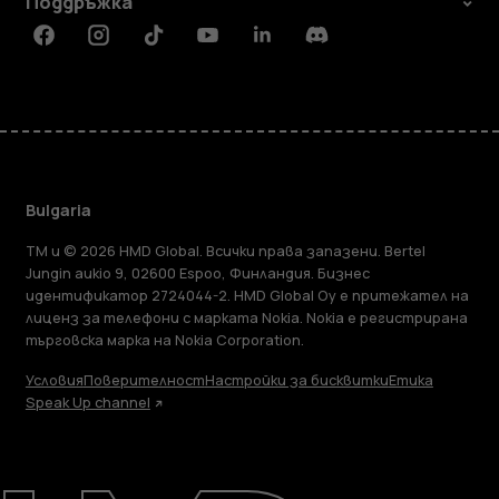
Поддръжка
Facebook
Instagram
Tiktok
Youtube
Linkedin
Discord
Bulgaria
TM и © 2026 HMD Global. Всички права запазени. Bertel
Jungin aukio 9, 02600 Espoo, Финландия. Бизнес
идентификатор 2724044-2. HMD Global Oy е притежател на
лиценз за телефони с марката Nokia. Nokia е регистрирана
търговска марка на Nokia Corporation.
Условия
Поверителност
Настройки за бисквитки
Етика
Speak Up channel
Информация