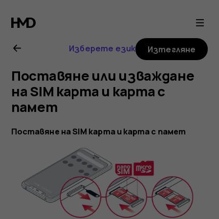
Ръководство
на
Изберете език
Изтегляне
потребителя
Поставяне или изваждане
за
на SIM карта и карта с
памет
Nokia
Поставяне на SIM карта и карта с памет
8.1