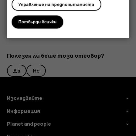
устройството, както и данните, съхранявани в
Управление на предпочитанията
картата.
Потвърди всички
Полезен ли беше този отговор?
Да
Не
Изследвайте
Информация
Planet and people