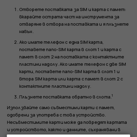
Отворете поставката за SIM и карта с памет:
вкарайте острата част на инструмента за
отваряне в отвора на поставката и я плъзнете
навън.
Ако имате телефон с една SIM карта,
поставете nano-SIM карта в слот 1 и карта с
памет в слот 2 на поставката с контактните
пластини надолу. Ако имате телефон с две SIM
карти, поставете nano-SIM карта в слот 1 и
втора SIM карта или карта с памет в слот 2 с
контактните пластини надолу.
1
Плъзнете поставката обратно в слота.
Използвайте само съвместими карти с памет,
одобрени за употреба с това устройство.
Несъвместимите карти може да повредят картата
и устройството, както и данните, съхранявани в
картата.