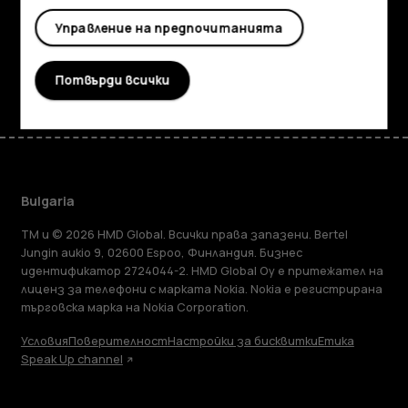
Управление на предпочитанията
Поддръжка
Facebook
Instagram
Tiktok
Youtube
Linkedin
Discord
Потвърди всички
Bulgaria
TM и © 2026 HMD Global. Всички права запазени. Bertel
Jungin aukio 9, 02600 Espoo, Финландия. Бизнес
идентификатор 2724044-2. HMD Global Oy е притежател на
лиценз за телефони с марката Nokia. Nokia е регистрирана
търговска марка на Nokia Corporation.
Условия
Поверителност
Настройки за бисквитки
Етика
Speak Up channel