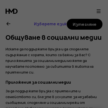
Ръководство
на
Изберете език
Изтегляне
потребителя
Общуване в социални медии
за
Искате да поддържате връзка и да споделяте
Nokia
съдържание с хората, които са важни за вас? С
приложенията за социални медии можете да
научавате постоянно за събитията в живота на
8.1
приятелите си.
Приложения за социални медии
За да поддържате връзка с приятелите и
семейството си, влезте в услугите за незабавни
съобщения, споделяне и социални мрежи от