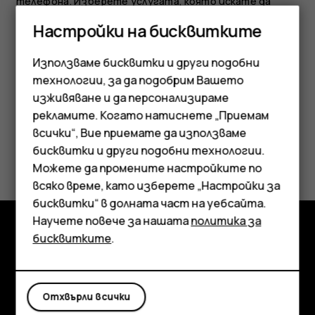
телефона. Изберете услугата, която искате да
използвате, от началния екран. Приложенията за
Настройки на бисквитките
социални медии се предлагат в
магазина Google Play
.
Предлаганите услуги може да са най-различни.
Използваме бисквитки и други подобни
технологии, за да подобрим Вашето
изживяване и да персонализираме
рекламите. Когато натиснете „Приемам
всички“, Вие приемате да използваме
Смартфони
бисквитки и други подобни технологии.
Полезен ли беше този отговор?
Мобилни телефони
Можете да промените настройките по
всяко време, като изберете „Настройки за
Да
Не
Аксесоари
бисквитки“ в долната част на уебсайта.
Научете повече за нашата
политика за
Таблети
бисквитките
.
Изследвайте
Информация
Отхвърли всички
Planet and people