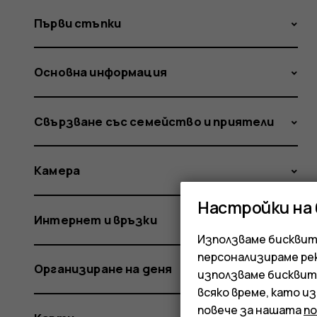
Първи стъпки
Основна информация
Свързване със семейство и приятели
Камера
Настройки на
Интернет и връзки
Използваме бисквитк
персонализираме ре
Организиране на деня
използваме бисквит
всяко време, като и
повече за нашата
п