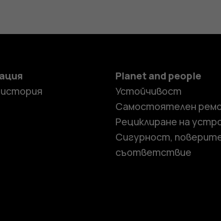
ация
Planet and people
 история
Устойчивост
Самостоятелен рем
Рециклиране на устр
Сигурност, поверит
съответствие