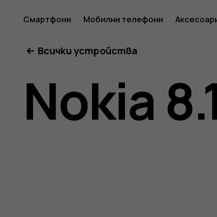
Ръковод
Смартфони
Мобилни телефони
Аксесоар
Всички устройства
на
Nokia 8.
потреб
за