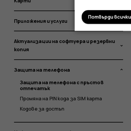
Карти
Потвърди всичк
Приложения и услуги
Актуализации на софтуера и резервни
копия
Защита на телефона
Защита на телефона с пръстов
отпечатък
Промяна на PIN кода за SIM карта
Кодове за достъп