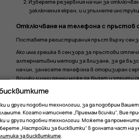
Изберете резервния начин за отключван
заключения екран, и изпълнете инструк
Отключване на телефона с пръстов
Поставете регистрирания пръст върху сенз
Ако има грешка в сензора за пръстови отпеч
алтернативни методи за влизане, за да въз
начин, занесете телефона в оторизиран серв
всички лични данни може да бъдат изтрити о
свържете с най-близкия сервизен пункт за т
 бисквитките
и и други подобни технологии, за да подобрим Вашет
кламите. Когато натиснете „Приемам всички“, Вие пр
ки и други подобни технологии. Можете да променит
зберете „Настройки за бисквитки“ в долната част на 
олитика за бисквитките
.