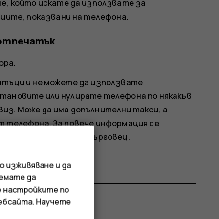
е, който искате да използвате за
циите, показвани на телефона.
 отпечатък
ора.
атъци и не можете да използвате
становите или нулирате телефона по някакъв
из. Може да има допълнителни такси, а
т телефона. За повече информация се
елефона или с вашия търговец.
о изживяване и да
иемате да
е настройките по
уебсайта. Научете