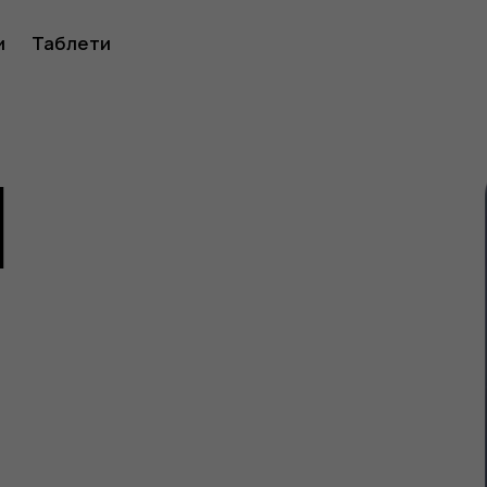
ство
и
Таблети
1
ителя