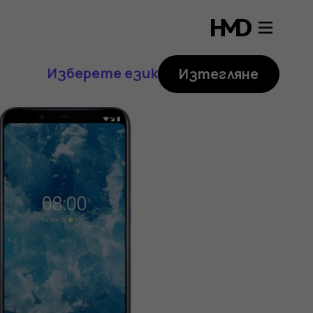
Изберете език
Изтегляне