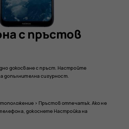
на с пръстов
дно докосване с пръст. Настройте
а допълнителна сигурност.
стоположение
>
Пръстов отпечатък
. Ако не
 телефона, докоснете
Настройка на