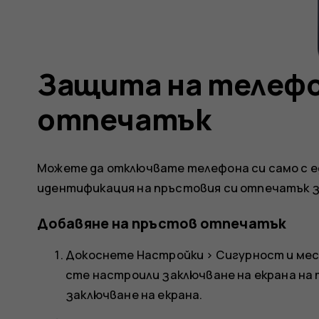
Защита на телефо
отпечатък
Можете да отключвате телефона си само с е
идентификация на пръстовия си отпечатък з
Добавяне на пръстов отпечатък
Докоснете
Настройки
>
Сигурност и ме
сте настроили заключване на екрана на
заключване на екрана
.