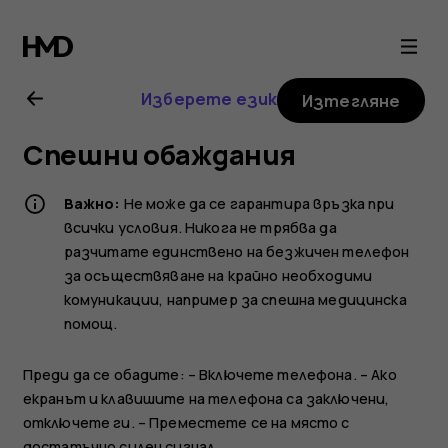
Ръководство
на
Изберете език
Изтегляне
потребителя
Спешни обаждания
за
Важно:
Не може да се гарантира връзка при
Nokia
всички условия. Никога не трябва да
разчитате единствено на безжичен телефон
за осъществяване на крайно необходими
8.1
комуникации, например за спешна медицинска
помощ.
Преди да се обадите: – Включете телефона. – Ако
екранът и клавишите на телефона са заключени,
отключете ги. – Преместете се на място с
достатъчно силен сигнал.