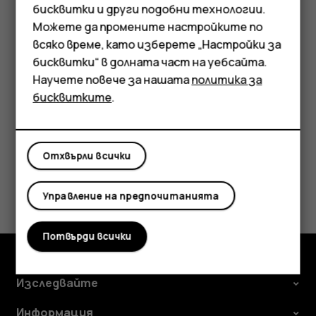
Смартфони
бисквитки и други подобни технологии.
блокиране на повиквания, фиксирано набиране или
Мобилни телефони
Можете да промените настройките по
затворена група абонати. – Ако мобилната мрежа не
е налична, може да опитате да извършите обаждане
всяко време, като изберете „Настройки за
Аксесоари
през интернет, ако можете да се свържете с
бисквитки“ в долната част на уебсайта.
интернет.
Научете повече за нашата
политика за
Таблети
бисквитките
.
Отхвърли всички
Полезен ли беше този отговор?
Управление на предпочитанията
Да
Не
Потвърди всички
Изследвайте
Информация