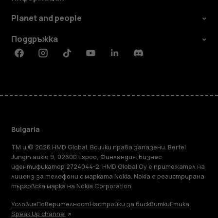
Planet and people
Поддръжка
Facebook
Instagram
Tiktok
Youtube
Linkedin
Discord
Bulgaria
TM и © 2026 HMD Global. Всички права запазени. Bertel
Jungin aukio 9, 02600 Espoo, Финландия. Бизнес
идентификатор 2724044-2. HMD Global Oy е притежател на
лиценз за телефони с марката Nokia. Nokia е регистрирана
търговска марка на Nokia Corporation.
Условия
Поверителност
Настройки за бисквитки
Етика
Speak Up channel