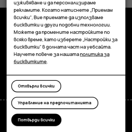
Да
Не
изживяване и да персонализираме
рекламите. Когато натиснете „Приемам
всички“, Вие приемате да използваме
Смартфони
бисквитки и други подобни технологии.
Изследвайте
Мобилни телефони
Можете да промените настройките по
всяко време, като изберете „Настройки за
Информация
Аксесоари
бисквитки“ в долната част на уебсайта.
Planet and people
Научете повече за нашата
политика за
Таблети
бисквитките
.
Поддръжка
Facebook
Instagram
Tiktok
Youtube
Linkedin
Discord
Отхвърли всички
Управление на предпочитанията
Потвърди всички
Bulgaria
TM и © 2026 HMD Global. Всички права запазени. Bertel