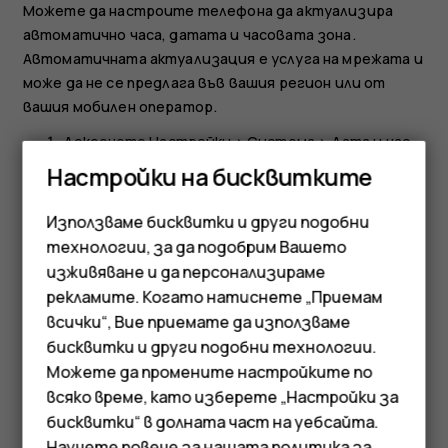
Можете да настроите телефона да актуализира
автоматично часа, датата и часовата зона.
Автоматичната актуализация е услуга на мрежата и
може да не се предлага във вашия регион или от
вашия мобилен оператор.
Докоснете
Настройки
>
Система
>
Дата и час
.
Настройки на бисквитките
Включете
Автоматична дата и час
.
Включете
Автоматична часова зона
.
Използваме бисквитки и други подобни
технологии, за да подобрим Вашето
Превключване на часовника на 24-часов
изживяване и да персонализираме
формат
рекламите. Когато натиснете „Приемам
Докоснете
Настройки
>
Система
>
Дата и час
и
всички“, Вие приемате да използваме
Смартфони
включете
24-часов формат
.
бисквитки и други подобни технологии.
Мобилни телефони
Можете да промените настройките по
всяко време, като изберете „Настройки за
Аксесоари
бисквитки“ в долната част на уебсайта.
Научете повече за нашата
политика за