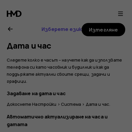
Ръководство
на
Изберете език
Изтегляне
потребителя
Дата и час
за
Следете колко е часът – научете как да използвате
Nokia
телефона си като часовник и будилник и как да
поддържате актуални своите срещи, задачи и
графици.
8.1
Задаване на дата и час
Докоснете
Настройки
>
Система
>
Дата и час
.
Автоматично актуализиране на часа и
датата