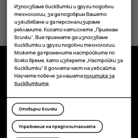
Използваме бисквитки и други подобни
технологии, за да подобрим Вашето
изживяване и да персонализираме
Полезен ли беше този отговор?
рекламите. Когато натиснете „Приемам
всички“, Вие приемате да използваме
Смартфони
Да
Не
бисквитки и други подобни технологии.
Мобилни телефони
Можете да промените настройките по
всяко време, като изберете „Настройки за
Аксесоари
Изследвайте
бисквитки“ в долната част на уебсайта.
Научете повече за нашата
политика за
Таблети
Информация
бисквитките
.
Planet and people
Поддръжка
Отхвърли всички
Facebook
Instagram
Tiktok
Youtube
Linkedin
Discord
Управление на предпочитанията