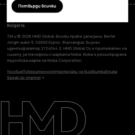
Потвърди всички
Bulgaria
TM и © 2026 HMD Global. Всички права запазени. Bertel
Jungin aukio 9, 02600 Espoo, Финландия. Бизнес
идентификатор 2724044-2. HMD Global Oy е притежател на
лиценз за телефони с марката Nokia. Nokia е регистрирана
търговска марка на Nokia Corporation.
Условия
Поверителност
Настройки за бисквитки
Етика
Speak Up channel
Информация
Ремонт, повторна употреба, рециклиране
Поддръжка
Bulgaria