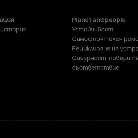
ация
Planet and people
 история
Устойчивост
Самостоятелен рем
Рециклиране на устр
Сигурност, поверит
съответствие
Смартфон