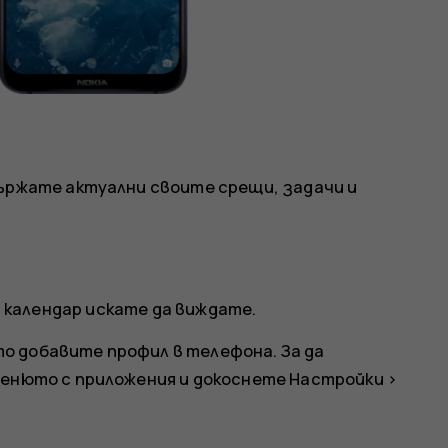
държате актуални своите срещи, задачи и
 календар искате да виждате.
о добавите профил в телефона. За да
менюто с приложения и докоснете
Настройки
>