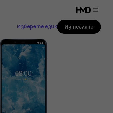
Изберете език
Изтегляне