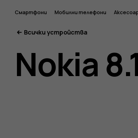
Ръковод
Смартфони
Мобилни телефони
Аксесоа
Всички устройства
на
Nokia 8.
потреб
за