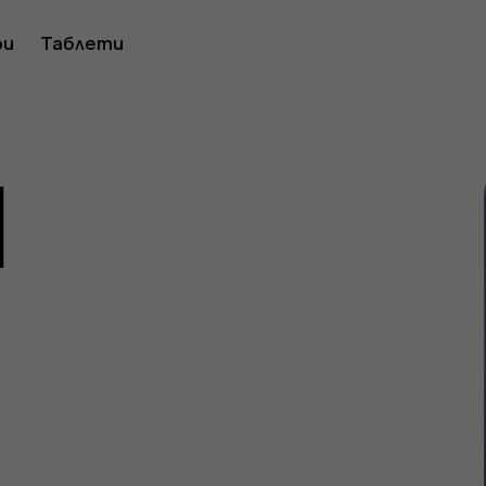
ство
ри
Таблети
1
ителя