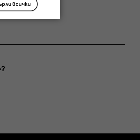
рли всички
р?