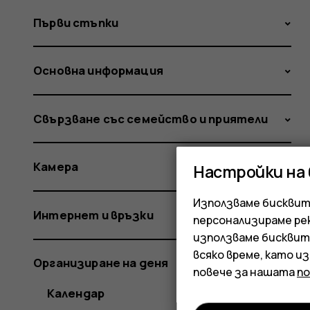
Първи стъпки
Основна информация
Свързване със семейство и приятели
Камера
Настройки на
Използваме бисквитк
Интернет и връзки
персонализираме ре
използваме бисквит
всяко време, като и
Организиране на деня
повече за нашата
п
Календар