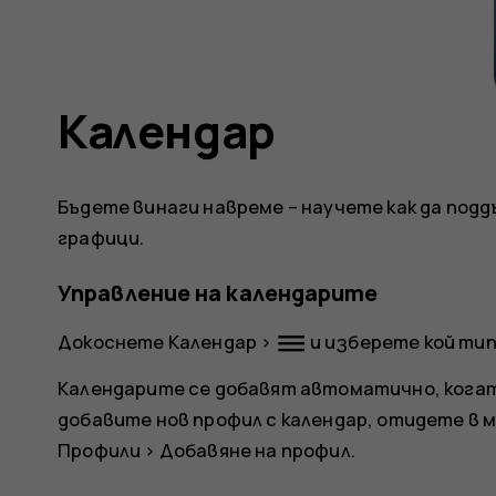
Календар
Бъдете винаги навреме – научете как да под
графици.
Управление на календарите
dehaze
Докоснете
Календар
>
и изберете кой тип
Календарите се добавят автоматично, когат
добавите нов профил с календар, отидете в 
Профили
>
Добавяне на профил
.