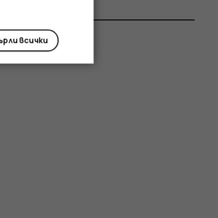
рли всички
р?