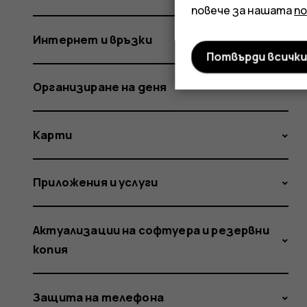
повече за нашата
п
Интернет и връзки
Потвърди всичк
Организиране на деня
Карти
Приложения и услуги
Актуализации на софтуера и резервни
копия
Защита на телефона