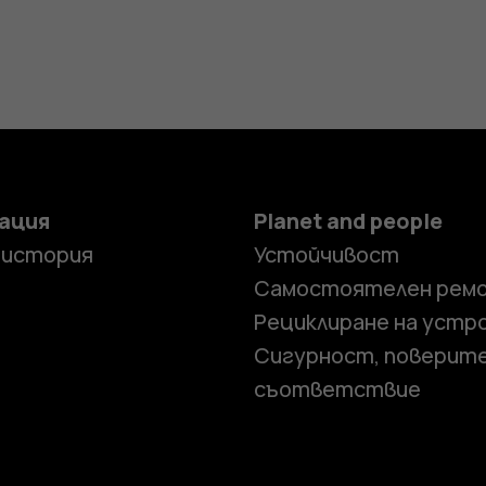
ация
Planet and people
 история
Устойчивост
Самостоятелен рем
Рециклиране на устр
Сигурност, поверит
съответствие