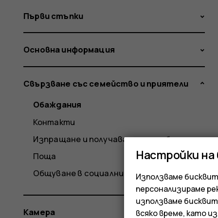
Първи стъпки
Основна информация
Свързване със семейство и приятели
Обаждания
Контакти
Изпращане и получаване на съобщения
Настройки на
Поща
Общуване в социални медии
Използваме бисквитк
персонализираме ре
използваме бисквит
Камера
всяко време, като и