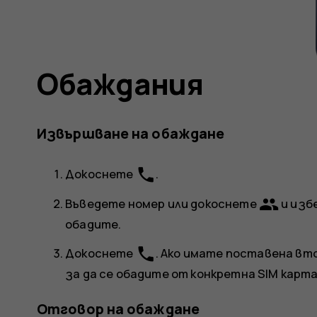
Обаждания
Извършване на обаждане
phone
Докоснете
.
group
Въведете номер или докоснете
и изб
обадите.
phone
Докоснете
. Ако имате поставена вт
за да се обадите от конкретна SIM карта
Отговор на обаждане