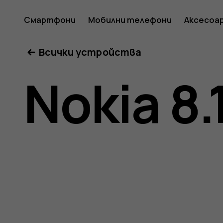
Ръковод
Смартфони
Мобилни телефони
Аксесоа
Всички устройства
на
Nokia 8.
потреб
за