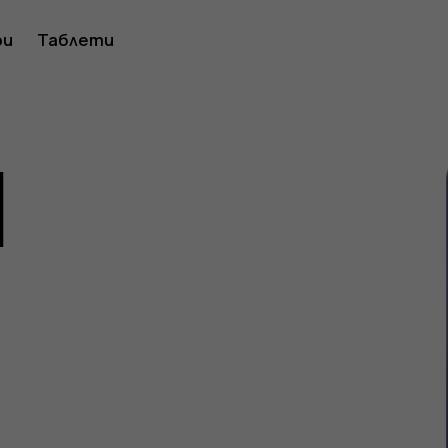
ство
ри
Таблети
1
ителя