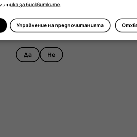
олитика за бисквитките
.
и
Управление на предпочитанията
Отхвъ
Полезен ли беше този отгово
Да
Не