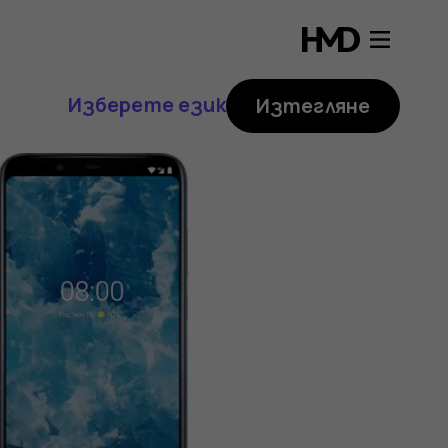
Изберете език
Изтегляне