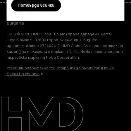
Потвърди всички
Bulgaria
TM и © 2026 HMD Global. Всички права запазени. Bertel
Jungin aukio 9, 02600 Espoo, Финландия. Бизнес
идентификатор 2724044-2. HMD Global Oy е притежател на
лиценз за телефони с марката Nokia. Nokia е регистрирана
търговска марка на Nokia Corporation.
Условия
Поверителност
Настройки за бисквитки
Етика
Speak Up channel
Информация
Ремонт, повторна употреба,
рециклиране
Поддръжка
Bulgaria