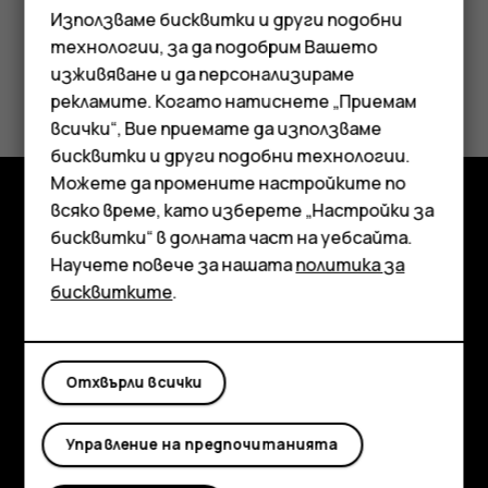
Използваме бисквитки и други подобни
технологии, за да подобрим Вашето
изживяване и да персонализираме
Полезен ли беше този отговор?
рекламите. Когато натиснете „Приемам
Смартфони
всички“, Вие приемате да използваме
Да
Не
бисквитки и други подобни технологии.
Мобилни телефони
Можете да промените настройките по
Аксесоари
всяко време, като изберете „Настройки за
Изследвайте
бисквитки“ в долната част на уебсайта.
Таблети
Научете повече за нашата
политика за
Информация
бисквитките
.
Planet and people
Поддръжка
Отхвърли всички
Facebook
Instagram
Tiktok
Youtube
Linkedin
Discord
Управление на предпочитанията