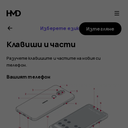
Ръководство
на
Изберете език
Изтегляне
потребителя
Клавиши и части
за
Разучете клавишите и частите на новия си
Nokia
телефон.
Вашият телефон
8.1