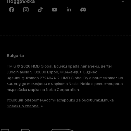
Поддръжка
Facebook
Instagram
Tiktok
Youtube
Linkedin
Discord
Bulgaria
TM и © 2026 HMD Global. Всички права запазени. Bertel
Jungin aukio 9, 02600 Espoo, Финландия. Бизнес
идентификатор 2724044-2. HMD Global Oy е притежател на
лиценз за телефони с марката Nokia. Nokia е регистрирана
търговска марка на Nokia Corporation.
Условия
Поверителност
Настройки за бисквитки
Етика
Speak Up channel
Информация
Ремонт, повторна употреба,