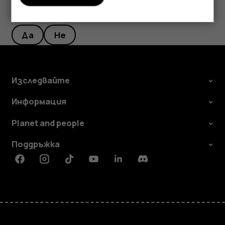
Полезен ли беше този отговор?
Да
Не
Изследвайте
Информация
Planet and people
Поддръжка
Facebook
Instagram
Tiktok
Youtube
Linkedin
Discord