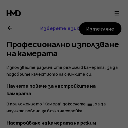
Ръководство
на
Изберете език
Изтегляне
потребителя
Професионално използване
за
на камерата
Nokia
Използвайте различните режими в камерата, за да
подобрите качеството на снимките си.
8.1
Научете повече за настройките на
камерата
В приложението "Камера" докоснете
, за да
menu
научите повече за всяка настройка.
Настройване на камерата на режим