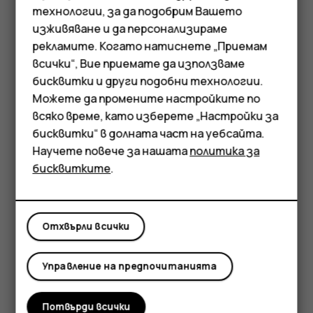
Искате достатъчно време, за да можете да влезете
технологии, за да подобрим Вашето
и вие в кадъра? Изпробвайте таймера.
изживяване и да персонализираме
рекламите. Когато натиснете „Приемам
Докоснете
Камера
.
Смартфони
всички“, Вие приемате да използваме
Докоснете
. Бутонът показва настройката
бисквитки и други подобни технологии.
Мобилни телефони
за таймер. За да я промените, докоснете я
Можете да промените настройките по
отново.
Аксесоари
всяко време, като изберете „Настройки за
Изберете времетраенето на таймера.
бисквитки“ в долната част на уебсайта.
Таблети
Научете повече за нашата
политика за
Докоснете
Фото
.
panorama_fish_eye
бисквитките
.
Правене на висококачествени снимки
В приложението "Камера" докоснете
>
Резолюция
menu
Отхвърли всички
и задайте желаната резолюция.
Управление на предпочитанията
Потвърди всички